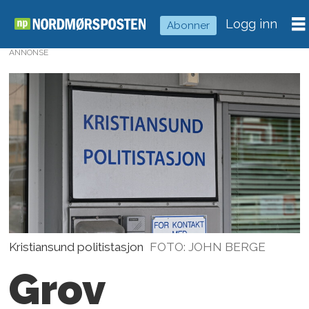
Logg inn
Abonner
ANNONSE
Kristiansund politistasjon
FOTO: JOHN BERGE
Grov