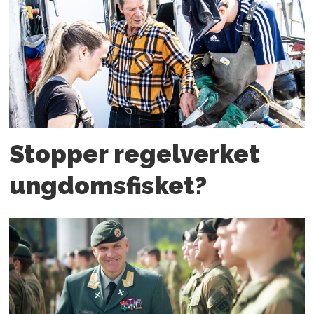
Stopper regelverket
ungdoms­fisket?