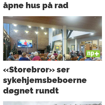
åpne hus på rad
PLUS
«Storebror» ser
sykehjemsbeboerne
døgnet rundt