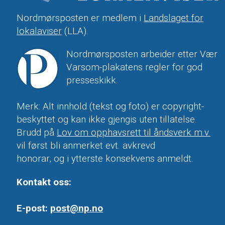
Nordmørsposten er medlem i
Landslaget for
lokalaviser
(LLA).
Nordmørsposten arbeider etter Vær
Varsom-plakatens regler for god
presseskikk.
Merk: Alt innhold (tekst og foto) er copyright-
beskyttet og kan ikke gjengis uten tillatelse.
Brudd på
Lov om opphavsrett til åndsverk m.v.
vil først bli anmerket evt. avkrevd
honorar, og i ytterste konsekvens anmeldt.
Kontakt oss:
E-post:
post@np.no