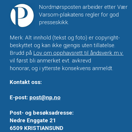
Nordmørsposten arbeider etter Vær
Varsom-plakatens regler for god
presseskikk.
Merk: Alt innhold (tekst og foto) er copyright-
beskyttet og kan ikke gjengis uten tillatelse.
Brudd på
Lov om opphavsrett til åndsverk m.v.
vil først bli anmerket evt. avkrevd
honorar, og i ytterste konsekvens anmeldt.
Kontakt oss:
E-post:
post@np.no
Post- og besøksadresse:
Nedre Enggate 21
6509 KRISTIANSUND