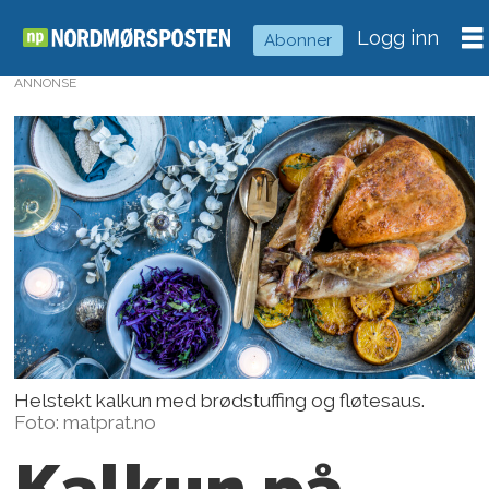
Logg inn
Abonner
ANNONSE
Helstekt kalkun med brødstuffing og fløtesaus.
Foto: matprat.no