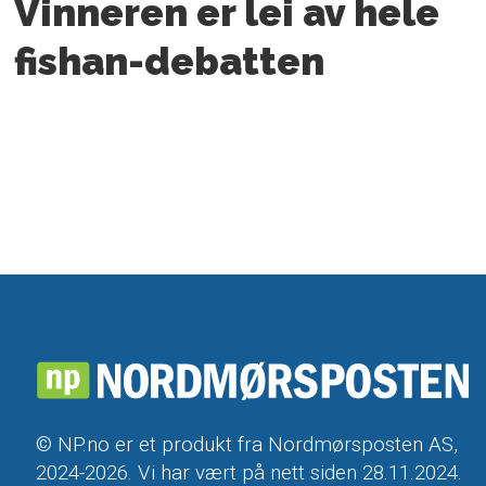
Vinneren er lei av hele
fishan-debatten
© NP.no er et produkt fra Nordmørsposten AS,
2024-2026. Vi har vært på nett siden 28.11.2024.