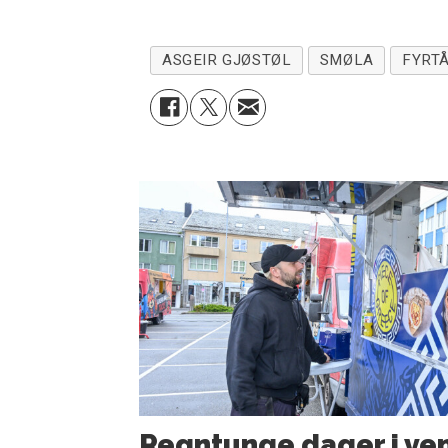
ASGEIR GJØSTØL
SMØLA
FYRT
Regntunge dager i ven