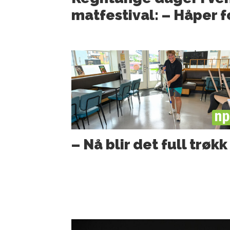
matfestival: – Håper 
PL
– Nå blir det full trøkk