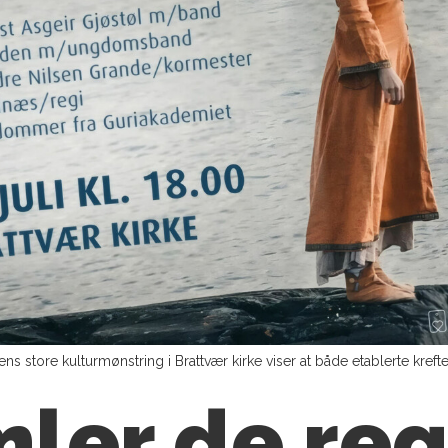
store kulturmønstring i Brattvær kirke viser at både etablerte kref
mler de re