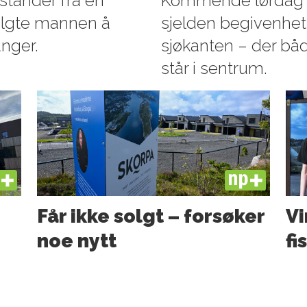
stander fra en
Kommende lørdag in
 valgte mannen å
sjelden begivenhet 
anger.
sjøkanten – der båd
står i sentrum.
US
PLUS
Får ikke solgt – forsøker
Vi
noe nytt
fi