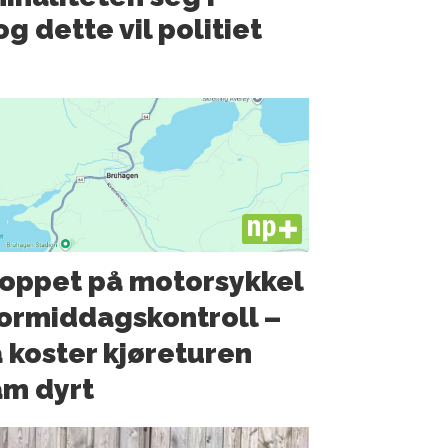
g dette vil politiet
PLUS
oppet på motorsykkel
formiddagskontroll –
 koster kjøreturen
m dyrt