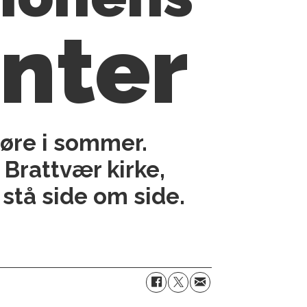
enter
møre i sommer.
 Brattvær kirke,
 stå side om side.