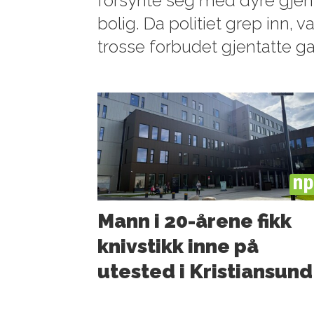
forsynte seg med dyre gjen
bolig. Da politiet grep inn,
trosse forbudet gjentatte g
PL
Mann i 20-årene fikk
knivstikk inne på
utested i Kristiansund