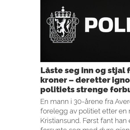
Låste seg inn og stjal 
kroner – deretter ign
politiets strenge for
En mann i 30-årene fra Averø
forelegg av politiet etter en
Kristiansund. Først fant han