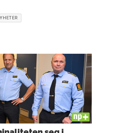
YHETER
PLUS
minaliteten seg i