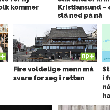
folk kommer
Kristiansund – o
slå ned på nå
US
PLUS
Fire voldelige menn må
St
svare for seg i retten
i 
nå
ha