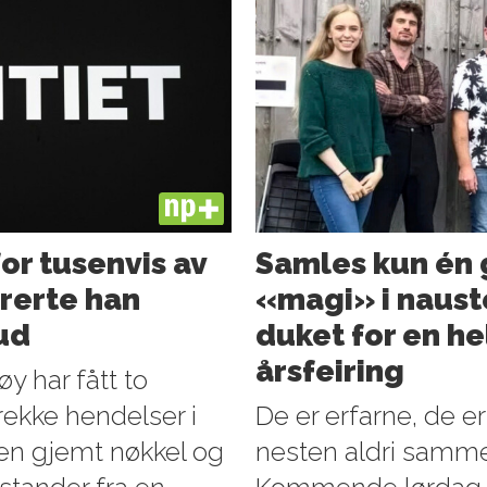
PLUS
for tusenvis av
Samles kun én g
orerte han
«magi» i nauste
bud
duket for en hel
årsfeiring
y har fått to
 rekke hendelser i
De er erfarne, de e
 en gjemt nøkkel og
nesten aldri sammen