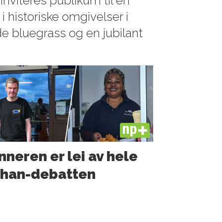
viteres publikum til en
i historiske omgivelser i
e bluegrass og en jubilant
PLUS
nneren er lei av hele
shan-debatten