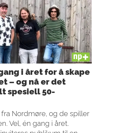
PLUS
ang i året for å skape
t – og nå er det
t spesiell 50-
r fra Nordmøre, og de spiller
. Vel, én gang i året.