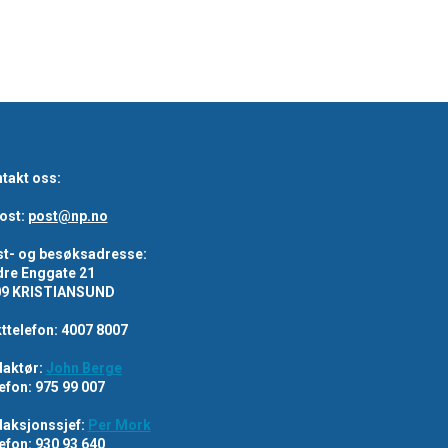
takt oss:
ost:
post@np.no
t- og besøksadresse:
re Enggate 21
09 KRISTIANSUND
ttelefon: 4007 8007
aktør:
John Berge
efon: 975 99 007
aksjonssjef:
Per Mork
efon: 930 93 640