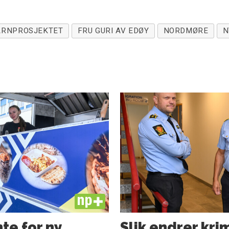
ÅRNPROSJEKTET
FRU GURI AV EDØY
NORDMØRE
N
PLUS
te for ny
Slik endrer kri