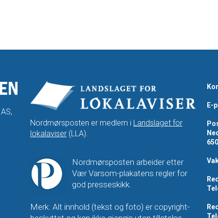
Kon
E-p
 AS,
Nordmørsposten er medlem i
Landslaget for
Pos
lokalaviser
(LLA).
Ned
65
Vak
Nordmørsposten arbeider etter
Vær Varsom-plakatens regler for
Red
god presseskikk.
Tel
Merk: Alt innhold (tekst og foto) er copyright-
Red
Tel