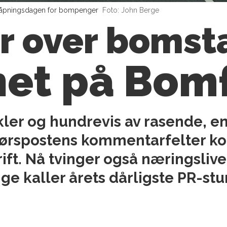
 åpningsdagen for bompenger
Foto: John Berge
er over boms
net på Bom
kler og hundrevis av rasende, en
rspostens kommentarfelter kok
ift. Nå tvinger også næringslive
e kaller årets dårligste PR-st