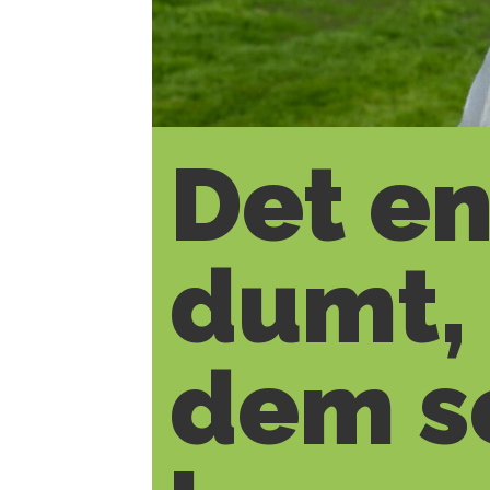
Det en
dumt, 
dem so