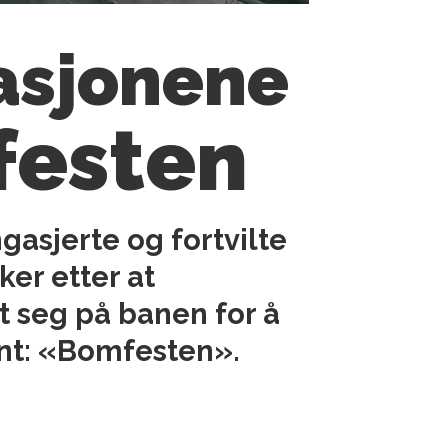
tasjonene
festen
gasjerte og fortvilte
er etter at
t seg på banen for å
unt: «Bomfesten».