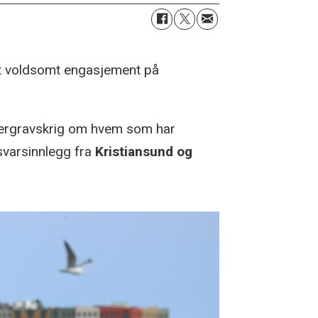
et voldsomt engasjement på
yttergravskrig om hvem som har
svarsinnlegg fra
Kristiansund og