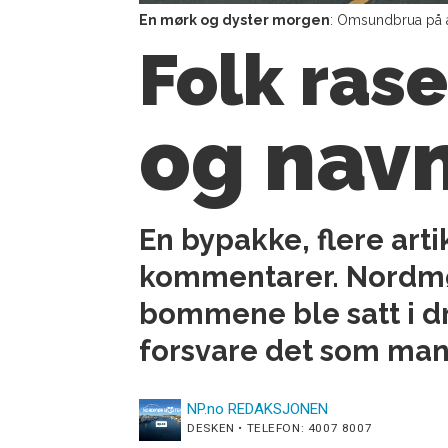
En mørk og dyster morgen
: Omsundbrua på
Folk ras
og nav
En bypakke, flere arti
kommentarer. Nordmø
bommene ble satt i dr
forsvare det som mang
NP.no
REDAKSJONEN
DESKEN • TELEFON: 4007 8007