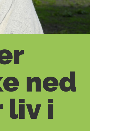
er
ke ned
liv i