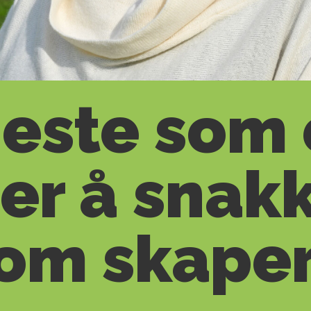
este som 
er å snak
m skaper 