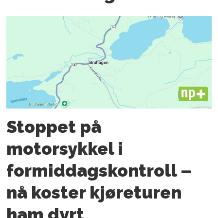
PLUS
Stoppet på
motorsykkel i
formiddagskontroll –
nå koster kjøreturen
ham dyrt