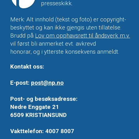
presseskikk.
Merk: Alt innhold (tekst og foto) er copyright-
beskyttet og kan ikke gjengis uten tillatelse.
Brudd på
Lov om opphavsrett til åndsverk m.v.
vil først bli anmerket evt. avkrevd
honorar, og i ytterste konsekvens anmeldt.
Kontakt oss:
E-post:
post@np.no
Post- og besøksadresse:
Nedre Enggate 21
6509 KRISTIANSUND
Vakttelefon: 4007 8007