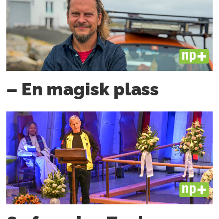
PLUS
– En magisk plass
PLUS