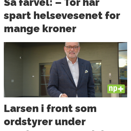
Sa farvel: – Tor har
spart helsevesenet for
mange kroner
PLUS
Larsen i front som
ordstyrer under