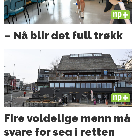
PLUS
– Nå blir det full trøkk
PLUS
Fire voldelige menn må
svare for seg i retten