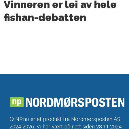
Vinneren er lei av hele
fishan-debatten
© NP.no er et produkt fra Nordmørsposten AS,
2024-2026. Vi har vært på nett siden 28.11.2024.