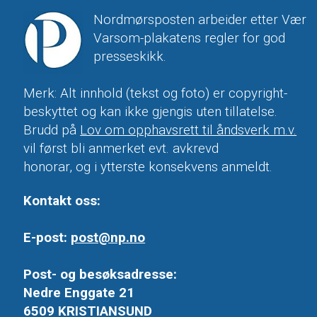
Nordmørsposten arbeider etter Vær
Varsom-plakatens regler for god
presseskikk.
Merk: Alt innhold (tekst og foto) er copyright-
beskyttet og kan ikke gjengis uten tillatelse.
Brudd på
Lov om opphavsrett til åndsverk m.v.
vil først bli anmerket evt. avkrevd
honorar, og i ytterste konsekvens anmeldt.
Kontakt oss:
E-post:
post@np.no
Post- og besøksadresse:
Nedre Enggate 21
6509 KRISTIANSUND