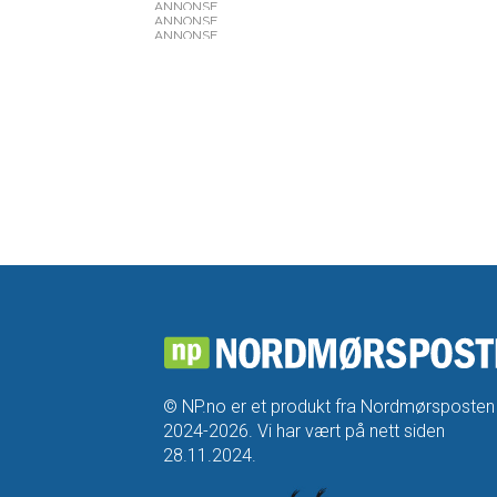
ANNONSE
ANNONSE
ANNONSE
© NP.no er et produkt fra Nordmørsposten
2024-2026. Vi har vært på nett siden
28.11.2024.