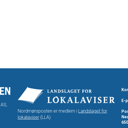
Kon
E-p
 AS,
Nordmørsposten er medlem i
Landslaget for
Pos
lokalaviser
(LLA).
Ned
65