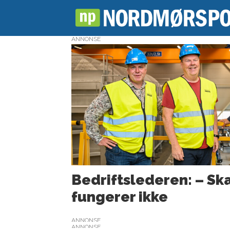
ANNONSE
Tag:
skattesystem
Bedriftslederen: – S
fungerer ikke
ANNONSE
ANNONSE