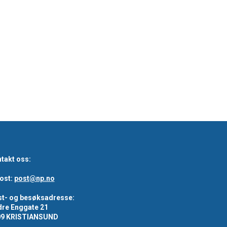
takt oss:
ost:
post@np.no
t- og besøksadresse:
re Enggate 21
09 KRISTIANSUND