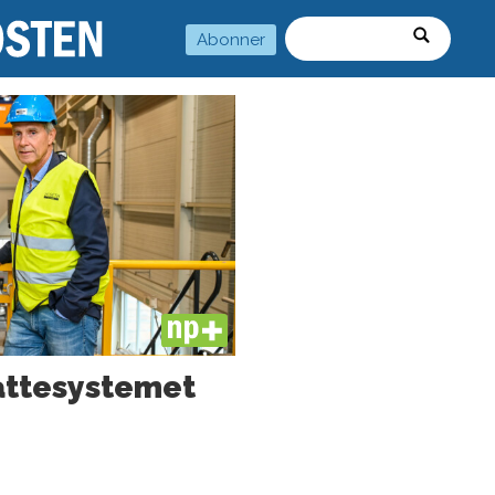
Abonner
Søk
PLUS
kattesystemet