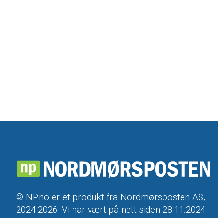
© NP.no er et produkt fra Nordmørsposten AS,
2024-2026. Vi har vært på nett siden 28.11.2024.