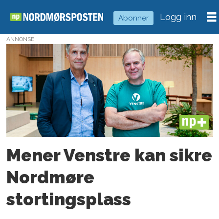
Logg inn
Abonner
ANNONSE
Tag:
alfred
bjørlo
PLUS
Mener Venstre kan sikre
Nordmøre
stortingsplass