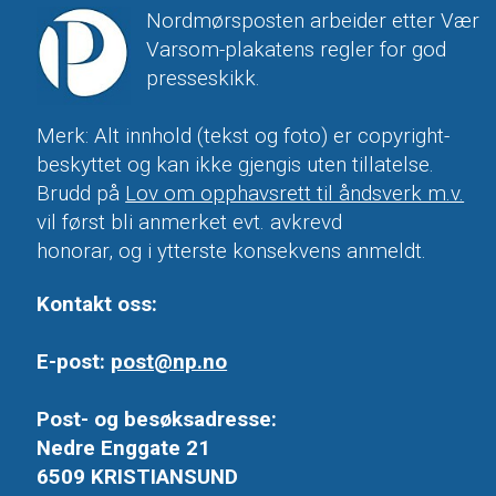
Nordmørsposten arbeider etter Vær
Varsom-plakatens regler for god
presseskikk.
Merk: Alt innhold (tekst og foto) er copyright-
beskyttet og kan ikke gjengis uten tillatelse.
Brudd på
Lov om opphavsrett til åndsverk m.v.
vil først bli anmerket evt. avkrevd
honorar, og i ytterste konsekvens anmeldt.
Kontakt oss:
E-post:
post@np.no
Post- og besøksadresse:
Nedre Enggate 21
6509 KRISTIANSUND