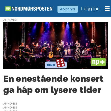
Logg inn
Abonner
ANNONSE
Tag:
jul
hos
aille
PLUS
En enestående konsert
ga håp om lysere tider
ANNONSE
ANNONSE