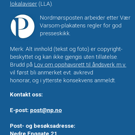
lokalaviser
(LLA).
Nordmørsposten arbeider etter Vær
Varsom-plakatens regler for god
presseskikk.
Merk: Alt innhold (tekst og foto) er copyright-
beskyttet og kan ikke gjengis uten tillatelse.
Brudd på
Lov om opphavsrett til åndsverk m.v.
vil først bli anmerket evt. avkrevd
honorar, og i ytterste konsekvens anmeldt.
Kontakt oss:
E-post:
post@np.no
Post- og besøksadresse:
Nedre Enggate 21