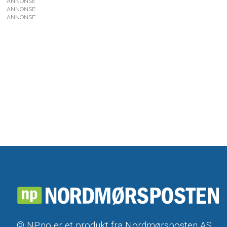
ANNONSE
ANNONSE
ANNONSE
© NP.no er et produkt fra Nordmørsposten AS,