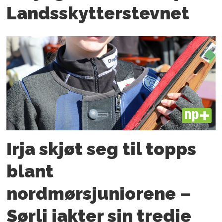
Landsskytterstevnet
PLUS
Irja skjøt seg til topps
blant
nordmørsjuniorene –
Sørli jakter sin tredje