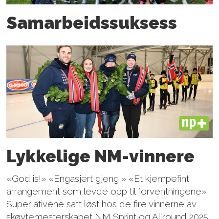
Samarbeids­suksess
PLUS
Lykkelige NM-vinnere
«God is!» «Engasjert gjeng!» «Et kjempefint
arrangement som levde opp til forventningene».
Superlativene satt løst hos de fire vinnerne av
skøytemesterskapet NM Sprint og Allround 2025.