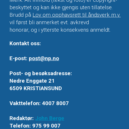
beskyttet og kan ikke gjengis uten tillatelse.
Brudd på
Lov om opphavsrett til åndsverk m.v.
vil først bli anmerket evt. avkrevd
honorar, og i ytterste konsekvens anmeldt.
Kontakt oss:
E-post:
post@np.no
Post- og besøksadresse:
Nedre Enggate 21
6509 KRISTIANSUND
Vakttelefon: 4007 8007
Redaktør:
John Berge
Telefon: 975 99 007