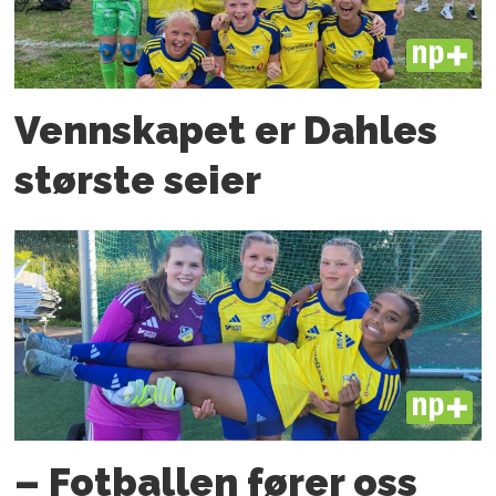
PLUS
Vennskapet er Dahles
største seier
PLUS
– Fotballen fører oss