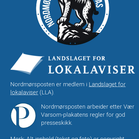
Nordmørsposten er medlem i
Landslaget for
lokalaviser
(LLA).
Nordmørsposten arbeider etter Vær
Varsom-plakatens regler for god
presseskikk.
Merk: Alt innhold (tekst og foto) er copyright-