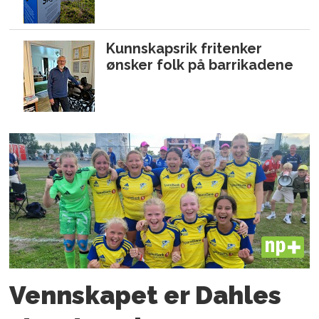
Kunnskapsrik fritenker
ønsker folk på barrikadene
PLUS
Vennskapet er Dahles