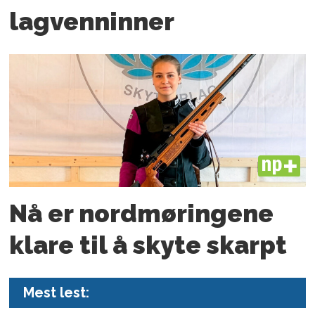
lagvenninner
PLUS
Nå er nord­møringene
klare til å skyte skarpt
Mest lest: