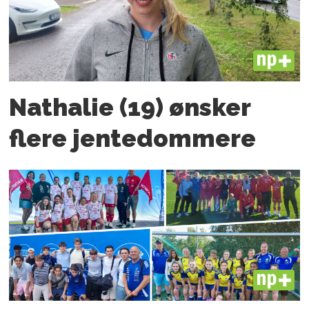
PLUS
Nathalie (19) ønsker
flere jente­­dommere
PLUS