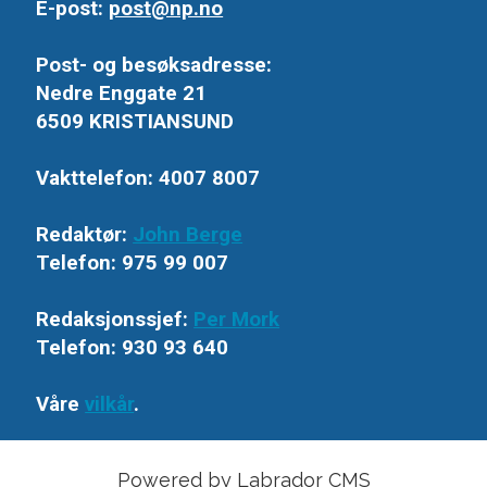
E-post:
post@np.no
Post- og besøksadresse:
Nedre Enggate 21
6509 KRISTIANSUND
Vakttelefon: 4007 8007
Redaktør:
John Berge
Telefon: 975 99 007
Redaksjonssjef:
Per Mork
Telefon: 930 93 640
Våre
vilkår
.
Powered by Labrador CMS