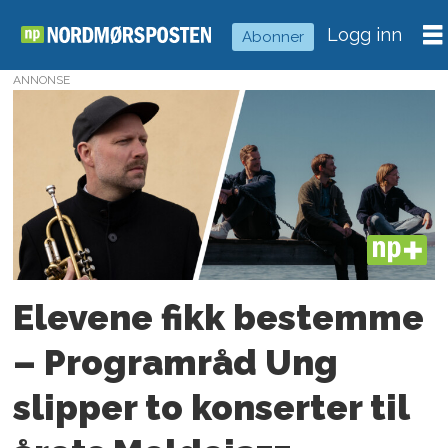
Logg inn
Abonner
ANNONSE
Tag:
videregående
elever
PLUS
Elevene fikk bestemme
– Programråd Ung
slipper to konserter til