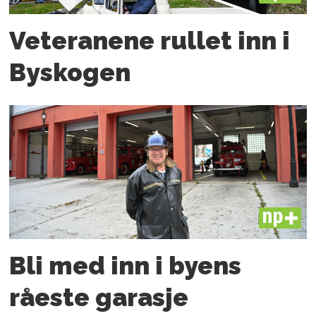
Veteranene rullet inn i
Byskogen
PLUS
Bli med inn i byens
råeste garasje