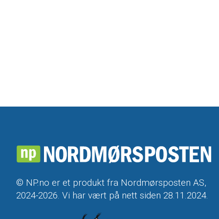
© NP.no er et produkt fra Nordmørsposten AS,
2024-2026. Vi har vært på nett siden 28.11.2024.