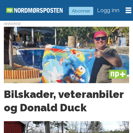
Logg inn
Abonner
ANNONSE
Tag:
veteranbiler
PLUS
Bilskader, veteran­biler
og Donald Duck