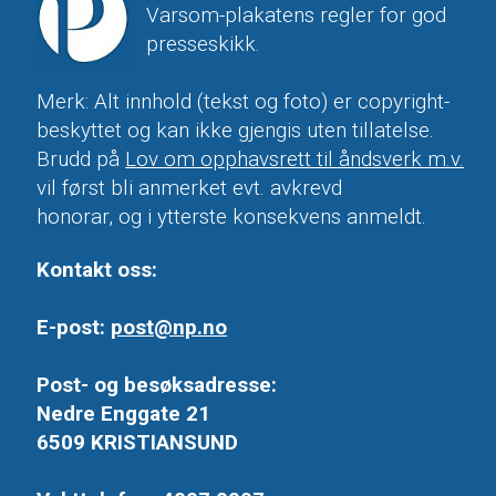
Varsom-plakatens regler for god
presseskikk.
Merk: Alt innhold (tekst og foto) er copyright-
beskyttet og kan ikke gjengis uten tillatelse.
Brudd på
Lov om opphavsrett til åndsverk m.v.
vil først bli anmerket evt. avkrevd
honorar, og i ytterste konsekvens anmeldt.
Kontakt oss:
E-post:
post@np.no
Post- og besøksadresse:
Nedre Enggate 21
6509 KRISTIANSUND