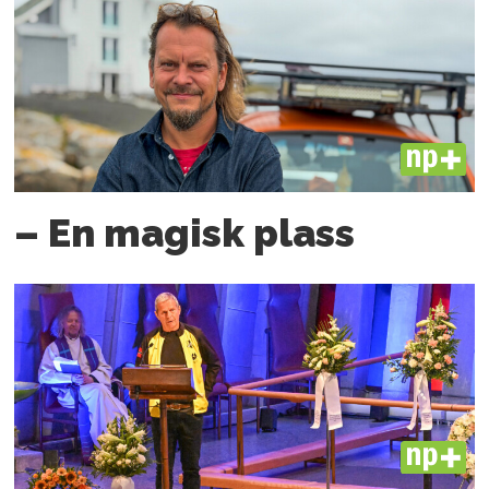
PLUS
– En magisk plass
PLUS