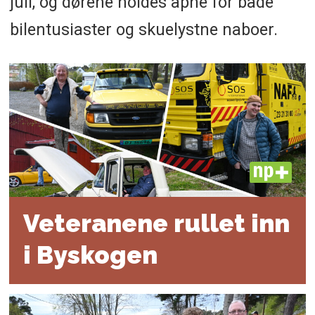
juli, og dørene holdes åpne for både
bilentusiaster og skuelystne naboer.
PLUS
Veteranene rullet inn
i Byskogen