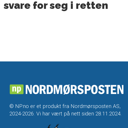
svare for seg i retten
© NP.no er et produkt fra Nordmørsposten AS,
2024-2026. Vi har vært på nett siden 28.11.2024.