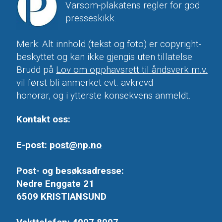
Varsom-plakatens regler for god
presseskikk.
Merk: Alt innhold (tekst og foto) er copyright-
beskyttet og kan ikke gjengis uten tillatelse.
Brudd på
Lov om opphavsrett til åndsverk m.v.
vil først bli anmerket evt. avkrevd
honorar, og i ytterste konsekvens anmeldt.
Kontakt oss:
E-post:
post@np.no
Post- og besøksadresse:
Nedre Enggate 21
6509 KRISTIANSUND