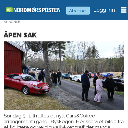
Logg inn
Abonner
ANNONSE
ÅPEN SAK
Søndag 5- juli rulles et nytt Cars&Coffee-
arrangement i gang i Byskogen. Her ser vi et bilde fra
et tidligere og veldig vellykket treff der mange