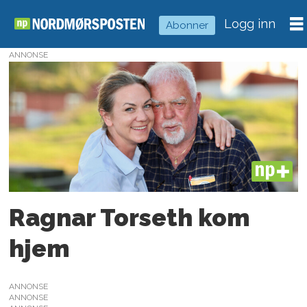
Logg inn
Abonner
ANNONSE
Tag:
ragnar
thorseth
PLUS
Ragnar Torseth kom
hjem
ANNONSE
ANNONSE