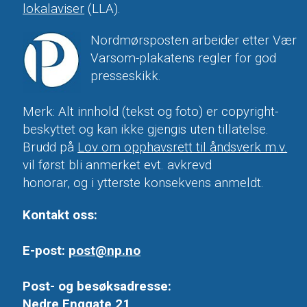
lokalaviser
(LLA).
Nordmørsposten arbeider etter Vær
Varsom-plakatens regler for god
presseskikk.
Merk: Alt innhold (tekst og foto) er copyright-
beskyttet og kan ikke gjengis uten tillatelse.
Brudd på
Lov om opphavsrett til åndsverk m.v.
vil først bli anmerket evt. avkrevd
honorar, og i ytterste konsekvens anmeldt.
Kontakt oss:
E-post:
post@np.no
Post- og besøksadresse:
Nedre Enggate 21