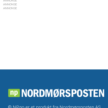
ANNONSE
ANNONSE
ANNONSE
© NP.no er et produkt fra Nordmørsposten AS,