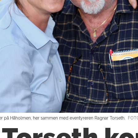
yrer på Håholmen, her sammen med eventyreren Ragnar Torseth.
FOTO
 Torseth k