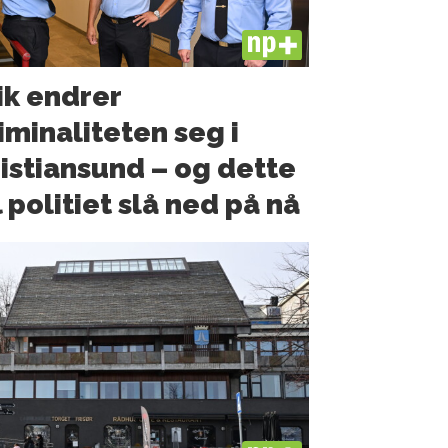
PLUS
ik endrer
iminaliteten seg i
istiansund – og dette
l politiet slå ned på nå