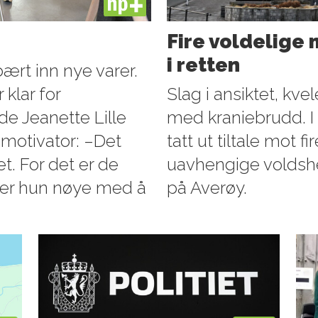
PLUS
Fire voldelige
i retten
ært inn nye varer.
 klar for
Slag i ansiktet, kve
de Jeanette Lille
med kraniebrudd. I l
motivator: –Det
tatt ut tiltale mot 
et. For det er de
uavhengige voldshe
ig, er hun nøye med å
på Averøy.