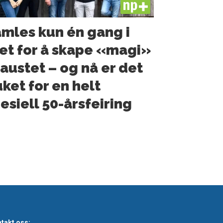
PLUS
mles kun én gang i
et for å skape «magi»
naustet – og nå er det
ket for en helt
esiell 50-årsfeiring
takt oss: