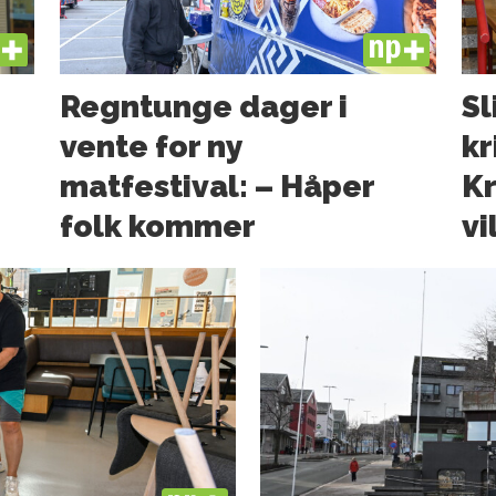
US
PLUS
Regntunge dager i
Sl
vente for ny
kr
matfestival: – Håper
Kr
folk kommer
vi