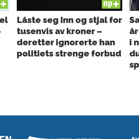
US
PLUS
el
Låste seg inn og stjal for
Sa
–
tusenvis av kroner –
år
deretter ignorerte han
i 
politiets strenge forbud
du
sp
Kon