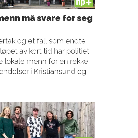
PLUS
 menn må svare for seg
lertak og et fall som endte
øpet av kort tid har politiet
fire lokale menn for en rekke
ndelser i Kristiansund og