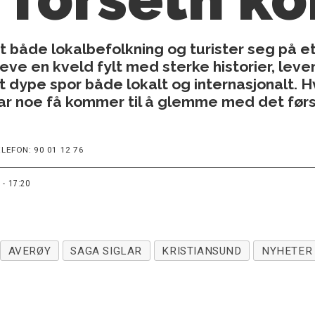
 både lokalbefolkning og turister seg på 
eve en kveld fylt med sterke historier, le
tt dype spor både lokalt og internasjonalt.
var noe få kommer til å glemme med det førs
LEFON: 90 01 12 76
 - 17:20
AVERØY
SAGA SIGLAR
KRISTIANSUND
NYHETER