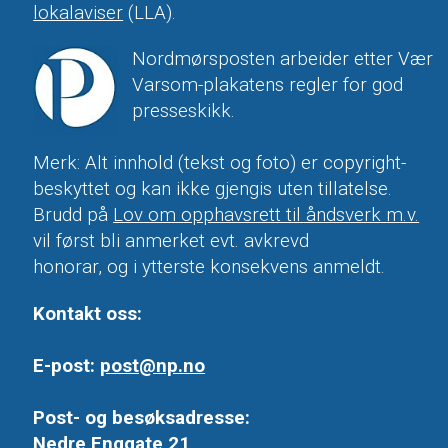
lokalaviser
(LLA).
Nordmørsposten arbeider etter Vær
Varsom-plakatens regler for god
presseskikk.
Merk: Alt innhold (tekst og foto) er copyright-
beskyttet og kan ikke gjengis uten tillatelse.
Brudd på
Lov om opphavsrett til åndsverk m.v.
vil først bli anmerket evt. avkrevd
honorar, og i ytterste konsekvens anmeldt.
Kontakt oss:
E-post:
post@np.no
Post- og besøksadresse:
Nedre Enggate 21