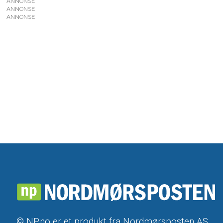
ANNONSE
ANNONSE
ANNONSE
© NP.no er et produkt fra Nordmørsposten AS,