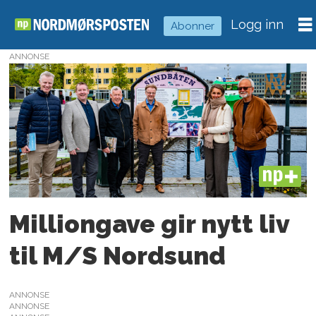
Logg inn
Abonner
ANNONSE
Tag:
s
nordsund
PLUS
Milliongave gir nytt liv
til M/S Nordsund
ANNONSE
ANNONSE