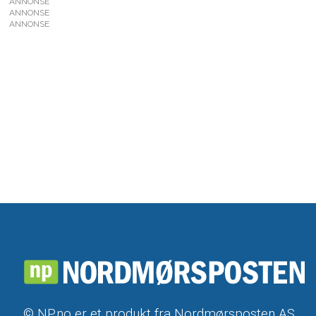
ANNONSE
ANNONSE
ANNONSE
© NP.no er et produkt fra Nordmørsposten AS,