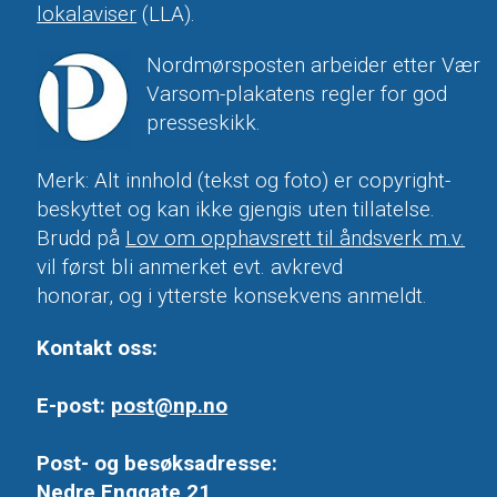
lokalaviser
(LLA).
Nordmørsposten arbeider etter Vær
Varsom-plakatens regler for god
presseskikk.
Merk: Alt innhold (tekst og foto) er copyright-
beskyttet og kan ikke gjengis uten tillatelse.
Brudd på
Lov om opphavsrett til åndsverk m.v.
vil først bli anmerket evt. avkrevd
honorar, og i ytterste konsekvens anmeldt.
Kontakt oss:
E-post:
post@np.no
Post- og besøksadresse:
Nedre Enggate 21