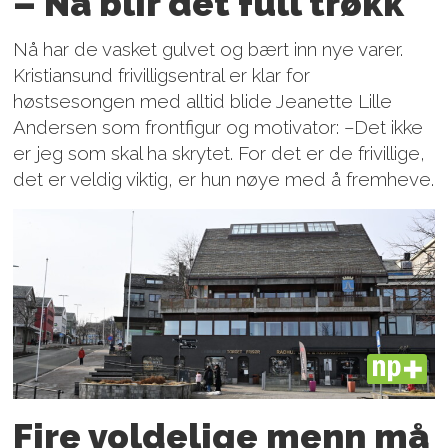
– Nå blir det full trøkk
Nå har de vasket gulvet og bært inn nye varer.
Kristiansund frivilligsentral er klar for
høstsesongen med alltid blide Jeanette Lille
Andersen som frontfigur og motivator: –Det ikke
er jeg som skal ha skrytet. For det er de frivillige,
det er veldig viktig, er hun nøye med å fremheve.
PLUS
Fire voldelige menn må