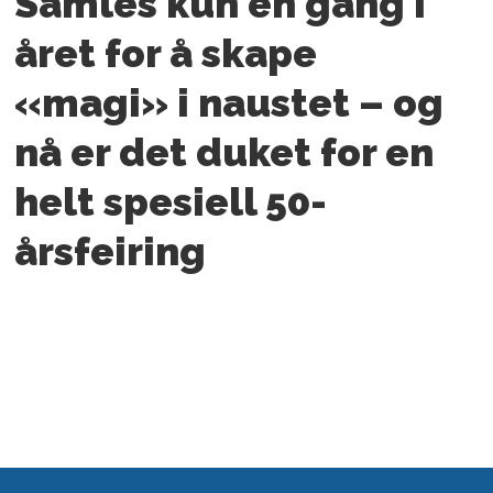
Samles kun én gang i
året for å skape
«magi» i naustet – og
nå er det duket for en
helt spesiell 50-
årsfeiring