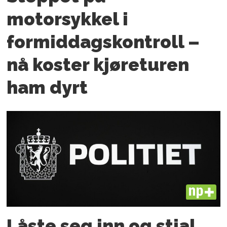
motorsykkel i
formiddagskontroll –
nå koster kjøreturen
ham dyrt
PLUS
Låste seg inn og stjal