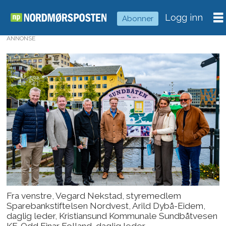
Logg inn
Abonner
ANNONSE
Fra venstre, Vegard Nekstad, styremedlem
Sparebankstiftelsen Nordvest, Arild Dybå-Eidem,
daglig leder, Kristiansund Kommunale Sundbåtvesen
KF, Odd Einar Folland, daglig leder,