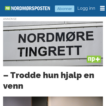
Logg inn
Abonner
ANNONSE
Tag:
kryptovaluta
PLUS
– Trodde hun hjalp en
venn