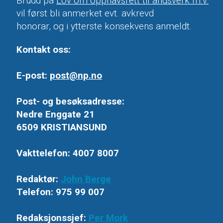
Brudd på
Lov om opphavsrett til åndsverk m.v.
vil først bli anmerket evt. avkrevd
honorar, og i ytterste konsekvens anmeldt.
Kontakt oss:
E-post:
post@np.no
Post- og besøksadresse:
Nedre Enggate 21
6509 KRISTIANSUND
Vakttelefon: 4007 8007
Redaktør:
John Berge
Telefon: 975 99 007
Redaksjonssjef:
Per Mork