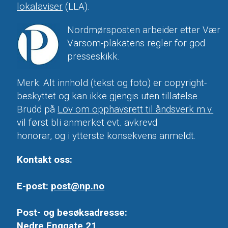
lokalaviser
(LLA).
Nordmørsposten arbeider etter Vær
Varsom-plakatens regler for god
presseskikk.
Merk: Alt innhold (tekst og foto) er copyright-
beskyttet og kan ikke gjengis uten tillatelse.
Brudd på
Lov om opphavsrett til åndsverk m.v.
vil først bli anmerket evt. avkrevd
honorar, og i ytterste konsekvens anmeldt.
Kontakt oss:
E-post:
post@np.no
Post- og besøksadresse:
Nedre Enggate 21