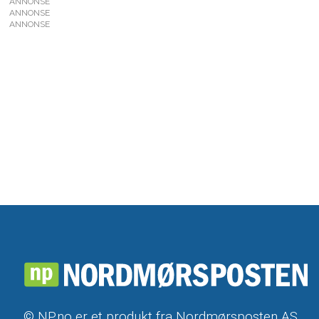
ANNONSE
ANNONSE
ANNONSE
© NP.no er et produkt fra Nordmørsposten AS,