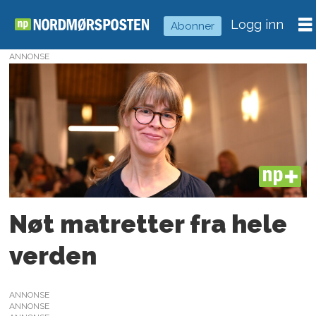
Logg inn
Abonner
ANNONSE
Tag:
kristiansund
sokn
PLUS
Nøt matretter fra hele
verden
ANNONSE
ANNONSE