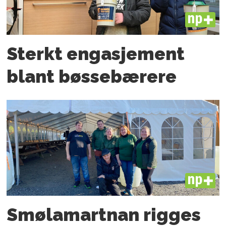
PLUS
Sterkt engasjement
blant bøssebærere
PLUS
Smølamartnan rigges