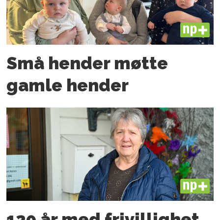
PLUS
Små hender møtte
gamle hender
PLUS
120 år med frivillighet