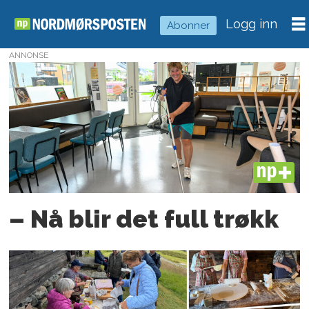
Logg inn
Abonner
ANNONSE
Tag:
frivillighet
PLUS
– Nå blir det full trøkk