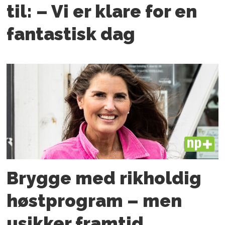
til: – Vi er klare for en
fantastisk dag
PLUS
Brygge med rikholdig
høstprogram – men
usikker framtid