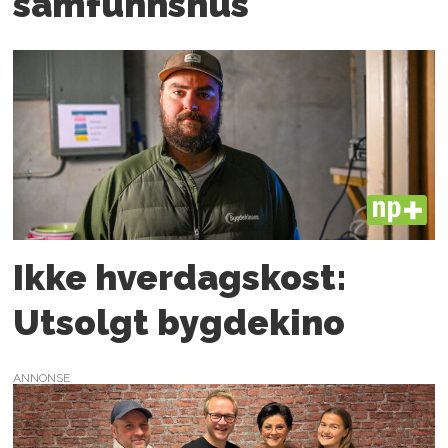
samfunnshus
PLUS
Ikke hverdagskost:
Utsolgt bygdekino
ANNONSE