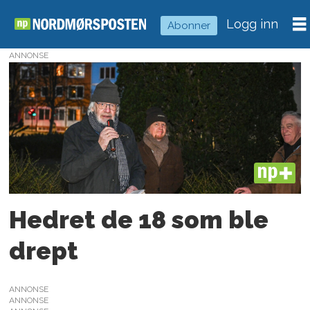
Logg inn
Abonner
ANNONSE
Tag:
auschwitz
PLUS
Hedret de 18 som ble
drept
ANNONSE
ANNONSE