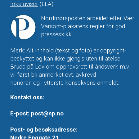
lokalaviser
(LLA).
Nordmørsposten arbeider etter Vær
Varsom-plakatens regler for god
presseskikk.
Merk: Alt innhold (tekst og foto) er copyright-
beskyttet og kan ikke gjengis uten tillatelse.
Brudd på
Lov om opphavsrett til åndsverk m.v.
vil først bli anmerket evt. avkrevd
honorar, og i ytterste konsekvens anmeldt.
Kontakt oss:
E-post:
post@np.no
Post- og besøksadresse:
Nedre Enggate 21