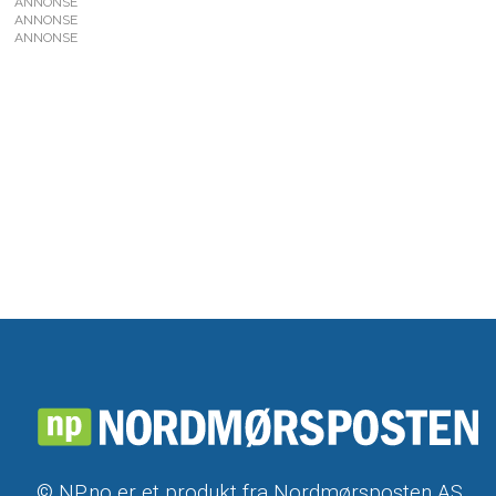
ANNONSE
ANNONSE
ANNONSE
© NP.no er et produkt fra Nordmørsposten AS,