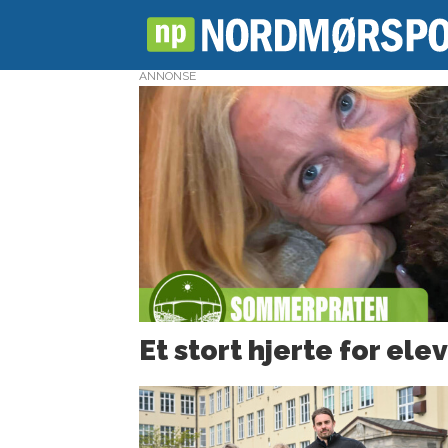
ANNONSE
Tag:
allanengen
skole
Et stort hjerte for ele