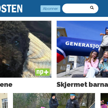
Abonner
Søk
PLUS
vene
Skjermet barna