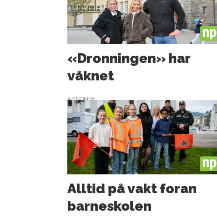
PL
«Dronningen» har
våknet
ANNONSE
PL
Alltid på vakt foran
barneskolen