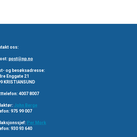
takt oss:
ost:
post@np.no
t- og besøksadresse:
re Enggate 21
09 KRISTIANSUND
ttelefon: 4007 8007
aktør:
John Berge
efon: 975 99 007
aksjonssjef:
Per Mork
efon: 930 93 640