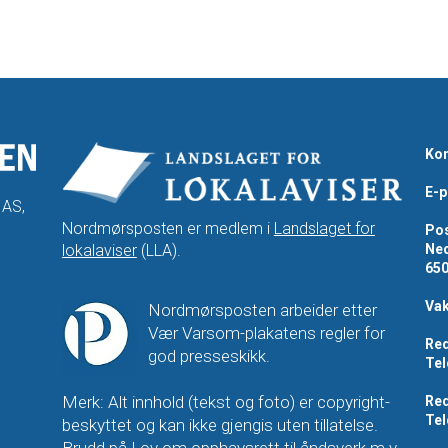
Kon
E-p
 AS,
Nordmørsposten er medlem i
Landslaget for
Pos
lokalaviser
(LLA).
Ned
65
Vak
Nordmørsposten arbeider etter
Vær Varsom-plakatens regler for
Red
god presseskikk.
Tel
Merk: Alt innhold (tekst og foto) er copyright-
Red
Tel
beskyttet og kan ikke gjengis uten tillatelse.
Brudd på
Lov om opphavsrett til åndsverk m.v.