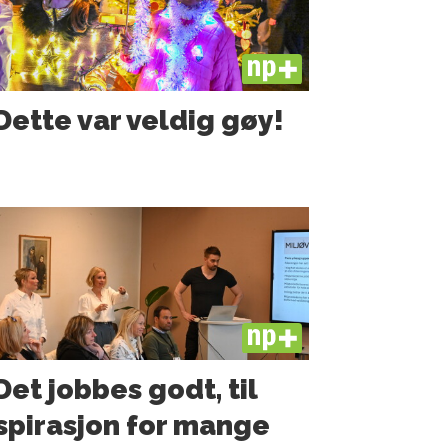
PLUS
Dette var veldig gøy!
PLUS
Det jobbes godt, til
spirasjon for mange