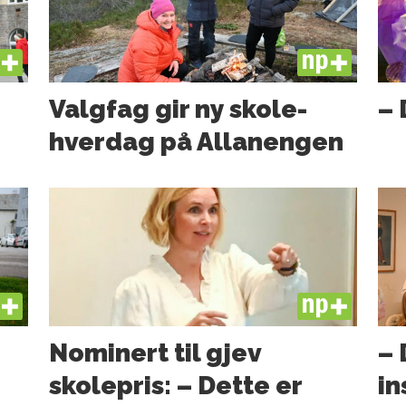
US
PLUS
Valgfag gir ny skole­
– 
hverdag på Allanengen
US
PLUS
Nominert til gjev
– 
skolepris: – Dette er
in