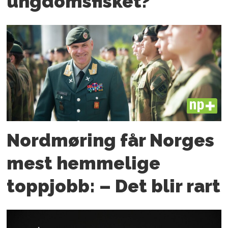
ungdoms­fisket?
PLUS
Nordmøring får Norges
mest hemmelige
toppjobb: – Det blir rart