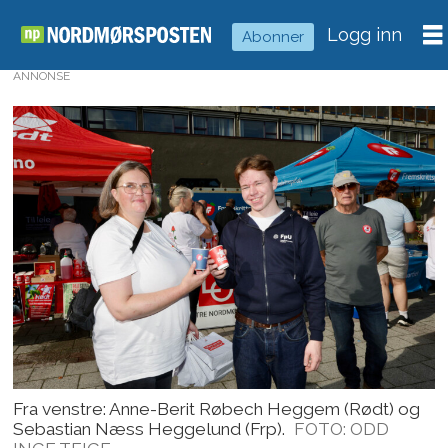
Logg inn
Abonner
ANNONSE
Fra venstre: Anne-Berit Røbech Heggem (Rødt) og
Sebastian Næss Heggelund (Frp).
FOTO: ODD