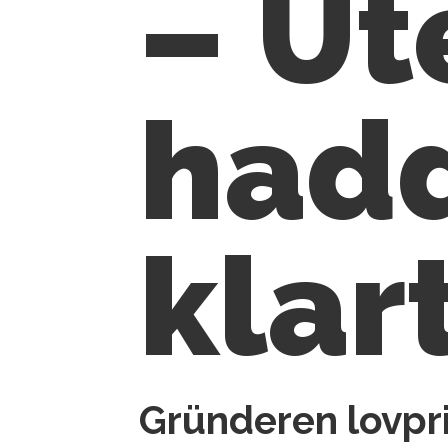
– Ut
hadd
klar
Gründeren lovpri