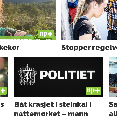
PLUS
ckekor
Stopper regelv
US
PLUS
s
Båt krasjet i steinkai i
Sa
nattemørket – mann
al