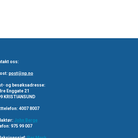
takt oss:
ost:
post@np.no
t- og besøksadresse:
re Enggate 21
09 KRISTIANSUND
ttelefon: 4007 8007
aktør:
John Berge
efon: 975 99 007
aksjonssjef:
Per Mork