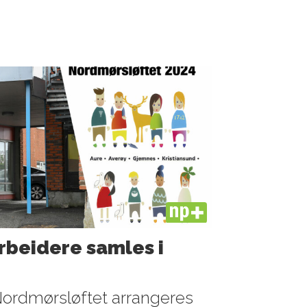
PLUS
rbeidere samles i
Nordmørsløftet arrangeres