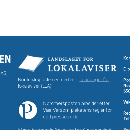
Kon
E-p
 AS,
Nordmørsposten er medlem i
Landslaget for
Pos
lokalaviser
(LLA).
Ned
65
Vak
Nordmørsposten arbeider etter
Vær Varsom-plakatens regler for
Red
god presseskikk.
Tel
Merk: Alt innhold (tekst og foto) er copyright-
Red