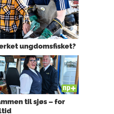
erket ungdoms­fisket?
PLUS
mmen til sjøs – for
ltid