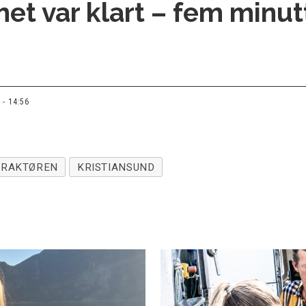
et var klart – fem minut
 - 14:56
TRAKTØREN
KRISTIANSUND