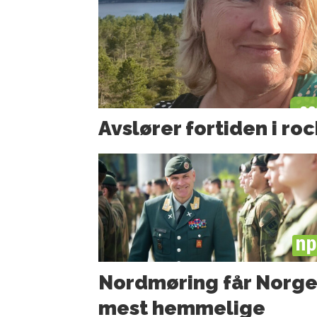
Avslører fortiden i ro
PL
Nordmøring får Norge
mest hemmelige