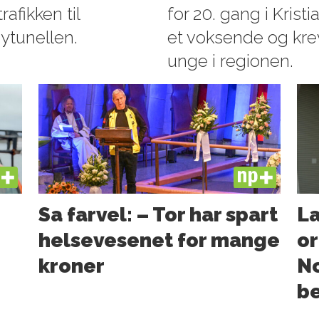
afikken til
for 20. gang i Krist
ytunellen.
et voksende og kr
unge i regionen.
US
PLUS
Sa farvel: – Tor har spart
La
helsevesenet for mange
or
kroner
N
b