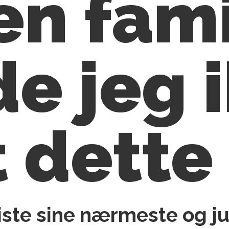
en fam
e jeg 
t dette
ste sine nærmeste og ju