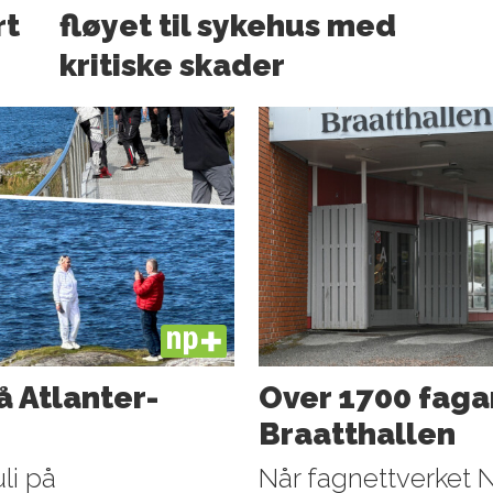
rt
fløyet til sykehus med
kritiske skader
PLUS
å Atlanter­
Over 1700 faga
Braatthallen
li på
Når fagnettverket 