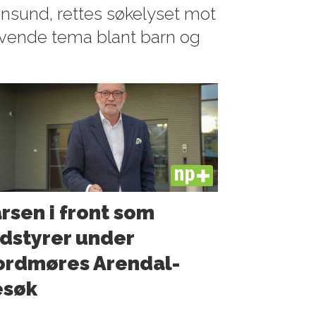
iansund, rettes søkelyset mot
evende tema blant barn og
PLUS
rsen i front som
dstyrer under
ordmøres Arendal-
esøk