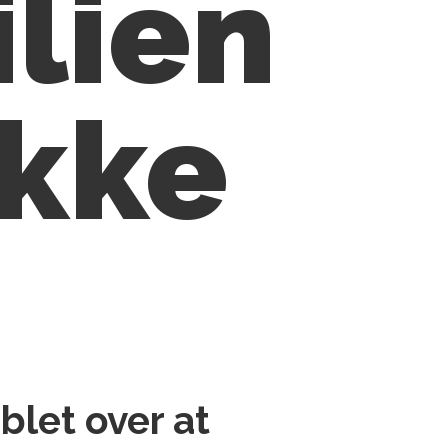
ilien
ikke
blet over at