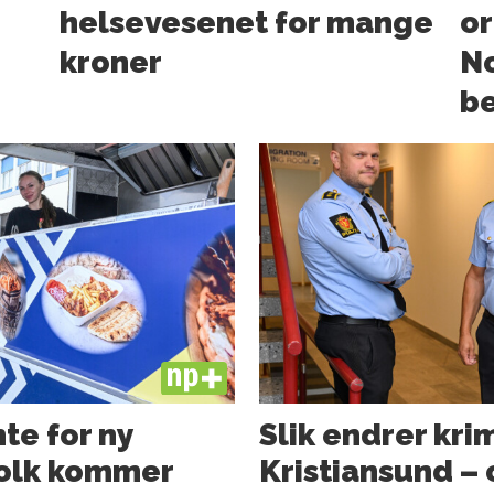
helsevesenet for mange
or
kroner
N
b
PLUS
te for ny
Slik endrer kri
folk kommer
Kristiansund – o