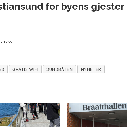
istiansund for byens gjester
 - 19:55
ND
GRATIS WIFI
SUNDBÅTEN
NYHETER