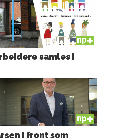
PLUS
rbeidere samles i
PLUS
rsen i front som