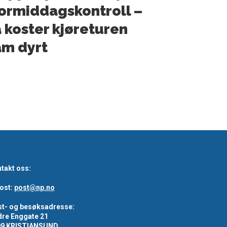
formiddagskontroll –
 koster kjøreturen
m dyrt
takt oss:
ost:
post@np.no
t- og besøksadresse:
re Enggate 21
09 KRISTIANSUND