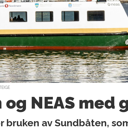
TEIGE
 og NEAS med gr
for bruken av Sundbåten, so