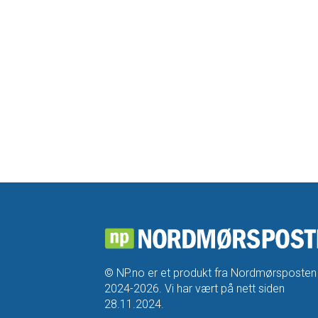
© NP.no er et produkt fra Nordmørsposten
2024-2026. Vi har vært på nett siden
28.11.2024.