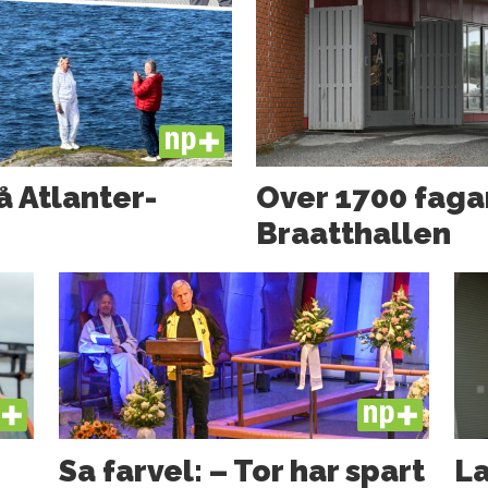
PLUS
å Atlanter­
Over 1700 faga
Braatthallen
US
PLUS
Sa farvel: – Tor har spart
La