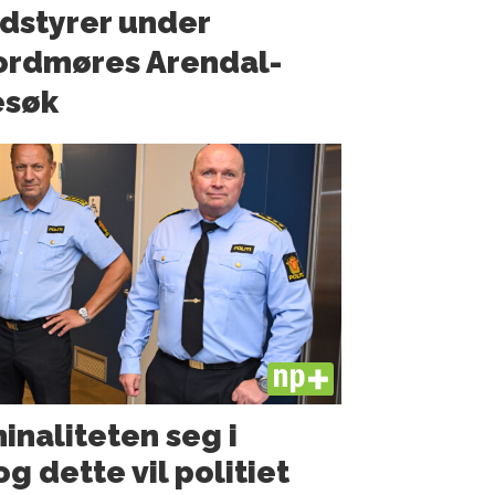
dstyrer under
ordmøres Arendal-
esøk
PLUS
minaliteten seg i
g dette vil politiet