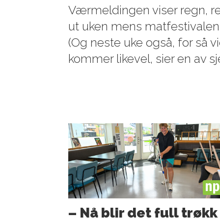
Værmeldingen viser regn, r
ut uken mens matfestivalen
(Og neste uke også, for så vid
kommer likevel, sier en av s
PL
– Nå blir det full trøkk