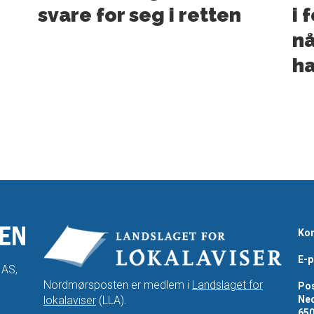
svare for seg i retten
i 
nå
ha
Kon
E-p
 AS,
Nordmørsposten er medlem i
Landslaget for
Pos
lokalaviser
(LLA).
Ned
65