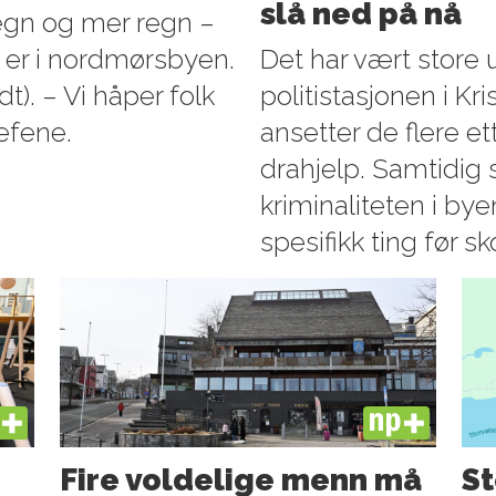
slå ned på nå
egn og mer regn –
 er i nordmørsbyen.
Det har vært store 
t). – Vi håper folk
politistasjonen i Kr
jefene.
ansetter de flere e
drahjelp. Samtidig 
kriminaliteten i by
spesifikk ting før sk
US
PLUS
Fire voldelige menn må
St