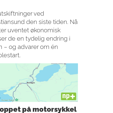
utskiftninger ved
istiansund den siste tiden. Nå
tter uventet økonomisk
ser de en tydelig endring i
en – og advarer om én
olestart.
PLUS
oppet på motorsykkel