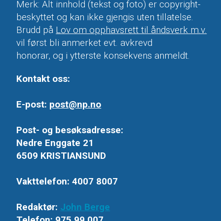
Merk: Alt innhold (tekst og foto) er copyright-
beskyttet og kan ikke gjengis uten tillatelse.
Brudd på
Lov om opphavsrett til åndsverk m.v.
vil først bli anmerket evt. avkrevd
honorar, og i ytterste konsekvens anmeldt.
Kontakt oss:
E-post:
post@np.no
Post- og besøksadresse:
Nedre Enggate 21
6509 KRISTIANSUND
Vakttelefon: 4007 8007
Redaktør:
John Berge
Telefon: 975 99 007