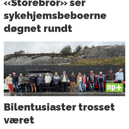
«Storebror» ser
sykehjemsbeboerne
døgnet rundt
PLUS
Bilentusiaster trosset
været