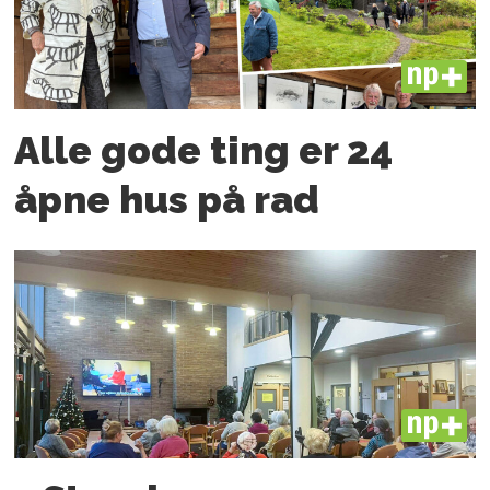
PLUS
Alle gode ting er 24
åpne hus på rad
PLUS