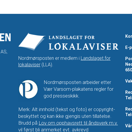
Kon
E-p
 AS,
Nordmørsposten er medlem i
Landslaget for
Pos
lokalaviser
(LLA).
Ned
65
Vak
Nordmørsposten arbeider etter
Vær Varsom-plakatens regler for
Red
god presseskikk.
Tel
Merk: Alt innhold (tekst og foto) er copyright-
Red
Tel
beskyttet og kan ikke gjengis uten tillatelse.
Brudd på
Lov om opphavsrett til åndsverk m.v.
Vå
vil først bli anmerket evt. avkrevd