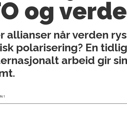
O og verde
allianser når verden ryst
sk polarisering? En tidli
ernasjonalt arbeid gir s
mt.
461