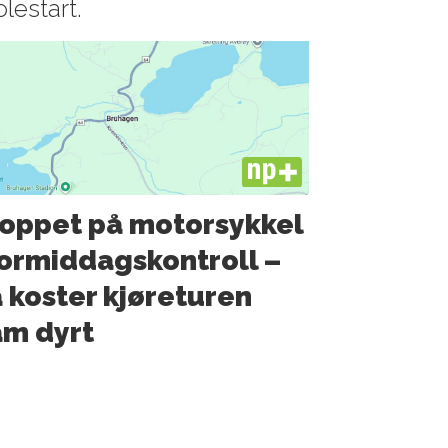
olestart.
PLUS
oppet på motorsykkel
formiddagskontroll –
 koster kjøreturen
m dyrt