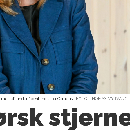
rtementet) under åpent møte på Campus.
FOTO: THOMAS MYRVANG
rsk stjern