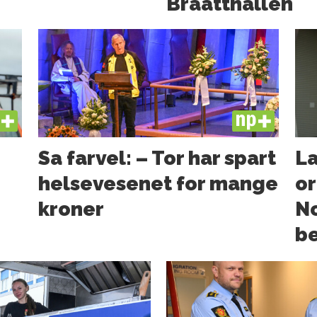
Braatthallen
US
PLUS
Sa farvel: – Tor har spart
La
helsevesenet for mange
or
kroner
N
b