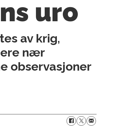
ns uro
es av krig,
gere nær
ine observasjoner