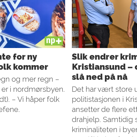
PLUS
te for ny
Slik endrer kri
folk kommer
Kristiansund – o
slå ned på nå
egn og mer regn –
 er i nordmørsbyen.
Det har vært store 
t). – Vi håper folk
politistasjonen i Kr
jefene.
ansetter de flere e
drahjelp. Samtidig 
kriminaliteten i by