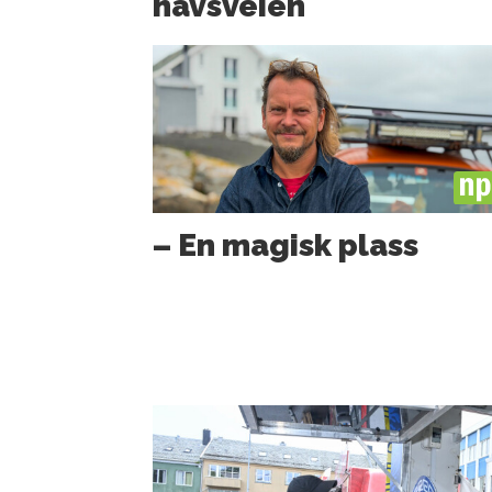
havsveien
PL
– En magisk plass