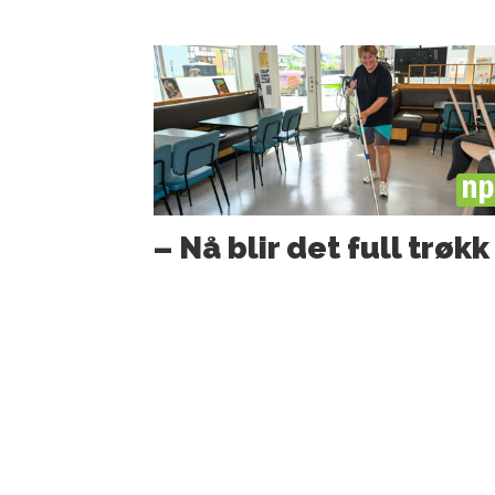
PL
– Nå blir det full trøkk