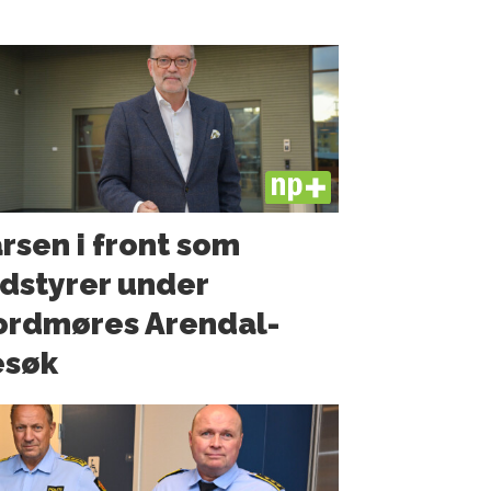
PLUS
rsen i front som
dstyrer under
ordmøres Arendal-
esøk