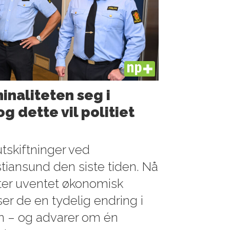
PLUS
minaliteten seg i
g dette vil politiet
utskiftninger ved
istiansund den siste tiden. Nå
tter uventet økonomisk
ser de en tydelig endring i
en – og advarer om én