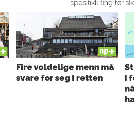
spesifikk ting før sk
US
PLUS
Fire voldelige menn må
St
svare for seg i retten
i 
nå
ha