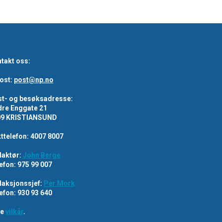
takt oss:
ost:
post@np.no
t- og besøksadresse:
re Enggate 21
09 KRISTIANSUND
ttelefon: 4007 8007
aktør:
John Berge
efon: 975 99 007
aksjonssjef:
Per Mork
efon: 930 93 640
re
vilkår
.