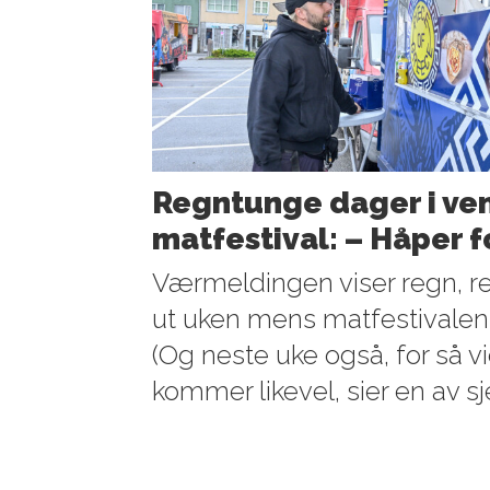
Regntunge dager i ven
matfestival: – Håper 
Værmeldingen viser regn, r
ut uken mens matfestivalen
(Og neste uke også, for så vid
kommer likevel, sier en av s