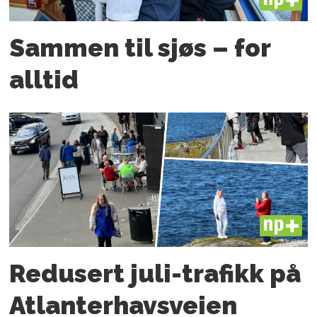
PLUS
Sammen til sjøs – for
alltid
PLUS
Redusert juli-trafikk på
Atlanter­havsveien