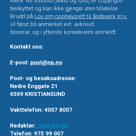
Merk: Alt innhold (tekst og foto) er copyright-
beskyttet og kan ikke gjengis uten tillatelse.
Brudd på
Lov om opphavsrett til åndsverk m.v.
vil først bli anmerket evt. avkrevd
honorar, og i ytterste konsekvens anmeldt.
Kontakt oss:
E-post:
post@np.no
Post- og besøksadresse:
Nedre Enggate 21
6509 KRISTIANSUND
Vakttelefon: 4007 8007
Redaktør:
John Berge
Telefon: 975 99 007