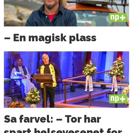
PLUS
– En magisk plass
PLUS
Sa farvel: – Tor har
spart helsevesenet for