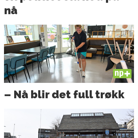
nå
PLUS
– Nå blir det full trøkk