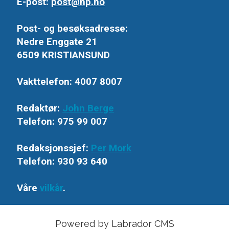
E-post:
post@np.no
Post- og besøksadresse:
Nedre Enggate 21
6509 KRISTIANSUND
Vakttelefon: 4007 8007
Redaktør:
John Berge
Telefon: 975 99 007
Redaksjonssjef:
Per Mork
Telefon: 930 93 640
Våre
vilkår
.
Powered by Labrador CMS