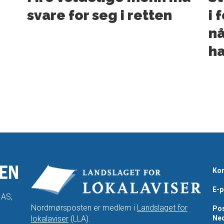
svare for seg i retten
i 
nå
ha
Kon
E-p
 AS,
Nordmørsposten er medlem i
Landslaget for
Pos
lokalaviser
(LLA).
Ned