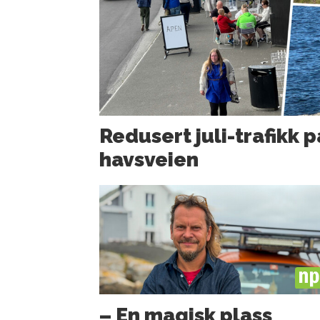
Redusert juli-trafikk p
havsveien
PL
– En magisk plass