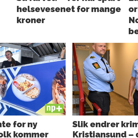
helsevesenet for mange
or
kroner
N
b
PLUS
te for ny
Slik endrer kri
folk kommer
Kristiansund – o