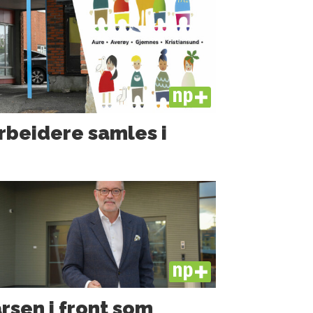
PLUS
rbeidere samles i
PLUS
rsen i front som