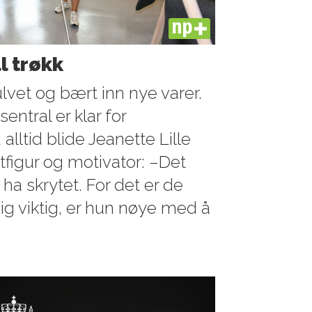
PLUS
ll trøkk
lvet og bært inn nye varer.
sentral er klar for
ltid blide Jeanette Lille
figur og motivator: –Det
 ha skrytet. For det er de
ldig viktig, er hun nøye med å