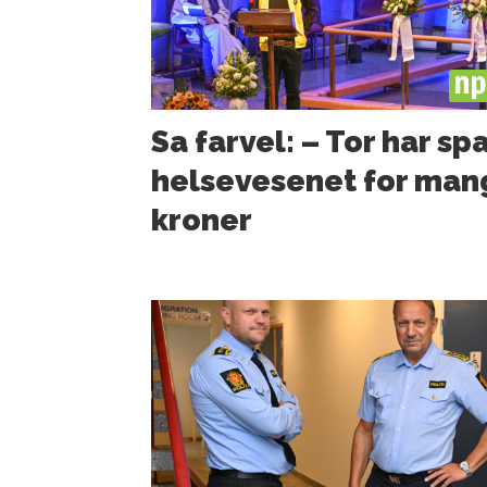
PL
Sa farvel: – Tor har sp
helsevesenet for man
kroner