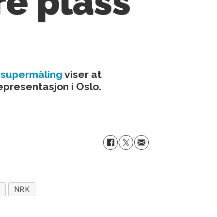
re plass
supermåling
viser at
presentasjon i Oslo.
G
NRK