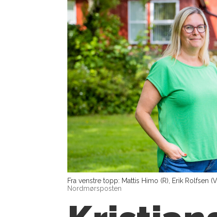
Fra venstre topp: Mattis Himo (R), Erik Rolfsen (
Nordmørsposten