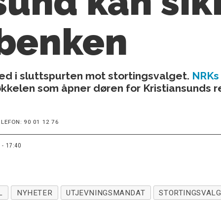
sund kan sik
benken
d i sluttspurten mot stortingsvalget.
NRKs 
kkelen som åpner døren for Kristiansunds re
LEFON: 90 01 12 76
 - 17:40
L
NYHETER
UTJEVNINGSMANDAT
STORTINGSVAL