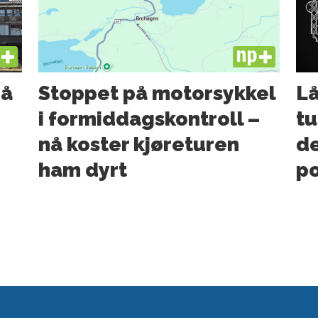
US
PLUS
må
Stoppet på motorsykkel
Lå
i formiddagskontroll –
tu
nå koster kjøreturen
de
ham dyrt
po