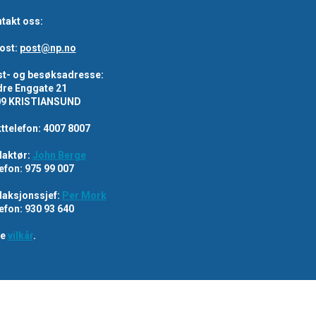
takt oss:
ost:
post@np.no
t- og besøksadresse:
re Enggate 21
09 KRISTIANSUND
ttelefon: 4007 8007
aktør:
John Berge
efon: 975 99 007
aksjonssjef:
Per Mork
efon: 930 93 640
re
vilkår
.