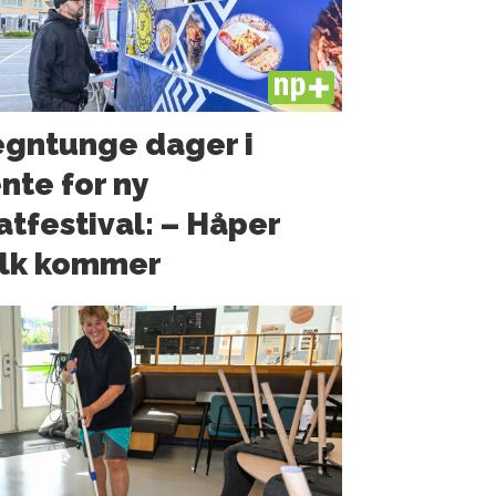
PLUS
gntunge dager i
nte for ny
tfestival: – Håper
olk kommer