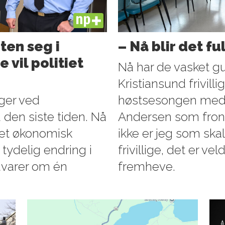
PLUS
ten seg i
– Nå blir det fu
 vil politiet
Nå har de vasket gu
Kristiansund frivillig
nger ved
høstsesongen med al
d den siste tiden. Nå
Andersen som front
ntet økonomisk
ikke er jeg som skal
 tydelig endring i
frivillige, det er ve
advarer om én
fremheve.