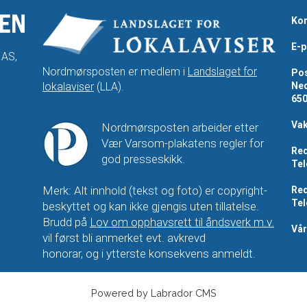
Kon
E-p
 AS,
Nordmørsposten er medlem i
Landslaget for
Pos
lokalaviser
(LLA).
Ned
65
Vak
Nordmørsposten arbeider etter
Vær Varsom-plakatens regler for
Red
god presseskikk.
Tel
Merk: Alt innhold (tekst og foto) er copyright-
Red
Tel
beskyttet og kan ikke gjengis uten tillatelse.
Brudd på
Lov om opphavsrett til åndsverk m.v.
Vå
vil først bli anmerket evt. avkrevd
honorar, og i ytterste konsekvens anmeldt.
Powered by Labrador CMS