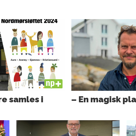
PLUS
e samles i
– En magisk pl