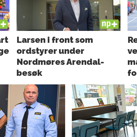
US
PLUS
art
Larsen i front som
Re
ge
ordstyrer under
ve
Nordmøres Arendal-
ma
besøk
f