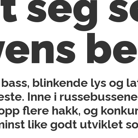
t seg s
byens b
bass, blinkende lys og l
ste. Inne i russebussen
opp flere hakk, og konkur
 minst like godt utviklet