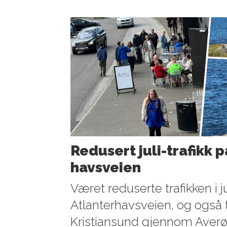
Redusert juli-trafikk p
havsveien
Været reduserte trafikken i ju
Atlanterhavsveien, og også tr
Kristiansund gjennom Averø