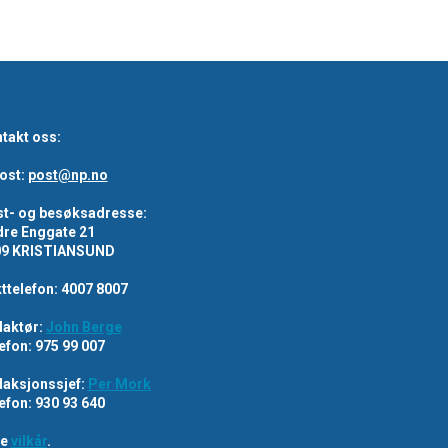
takt oss:
ost:
post@np.no
t- og besøksadresse:
re Enggate 21
09 KRISTIANSUND
ttelefon: 4007 8007
aktør:
John Berge
efon: 975 99 007
aksjonssjef:
Per Mork
efon: 930 93 640
re
vilkår
.