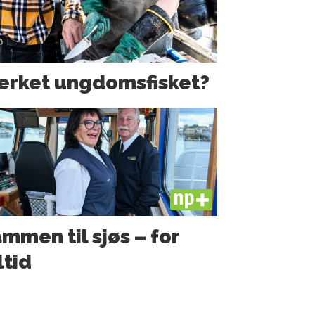
erket ungdoms­fisket?
PLUS
mmen til sjøs – for
ltid