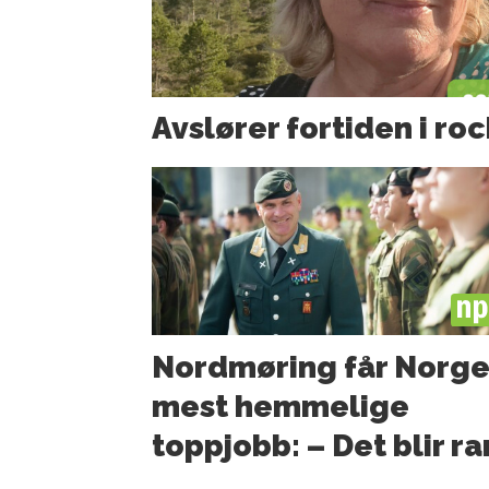
Avslører fortiden i ro
PL
Nordmøring får Norge
mest hemmelige
toppjobb: – Det blir ra