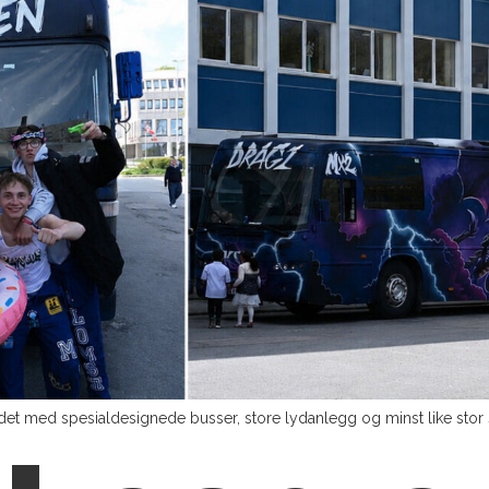
det med spesialdesignede busser, store lydanlegg og minst like stor sel