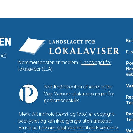
Kon
E-p
 AS,
Nordmørsposten er medlem i
Landslaget for
Pos
lokalaviser
(LLA).
Ned
65
Vak
Nordmørsposten arbeider etter
Vær Varsom-plakatens regler for
Red
god presseskikk.
Tel
Merk: Alt innhold (tekst og foto) er copyright-
Red
Tel
beskyttet og kan ikke gjengis uten tillatelse.
Brudd på
Lov om opphavsrett til åndsverk m.v.
Vå