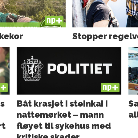
PLUS
ckekor
Stopper regelv
US
PLUS
s
Båt krasjet i steinkai i
Sa
nattemørket – mann
al
rt
fløyet til sykehus med
kritiske skader