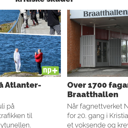
PLUS
å Atlanter­
Over 1700 faga
Braatthallen
li på
Når fagnettverket 
afikken til
for 20. gang i Krist
ytunellen.
et voksende og kr