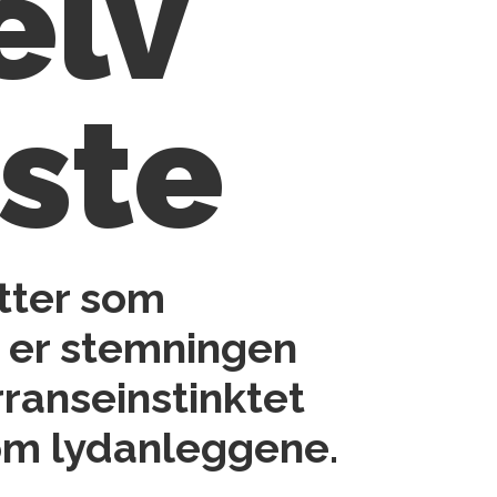
elv
este
atter som
e er stemningen
ranseinstinktet
 som lydanleggene.