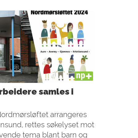
PLUS
rbeidere samles i
Nordmørsløftet arrangeres
iansund, rettes søkelyset mot
evende tema blant barn og