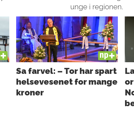
unge i regionen.
US
PLUS
Sa farvel: – Tor har spart
La
helsevesenet for mange
or
kroner
N
b