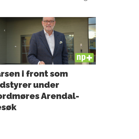
PLUS
rsen i front som
dstyrer under
ordmøres Arendal-
esøk