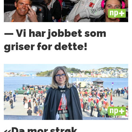
PLUS
— Vi har jobbet som
griser for dette!
PLUS
«Da mor strøk