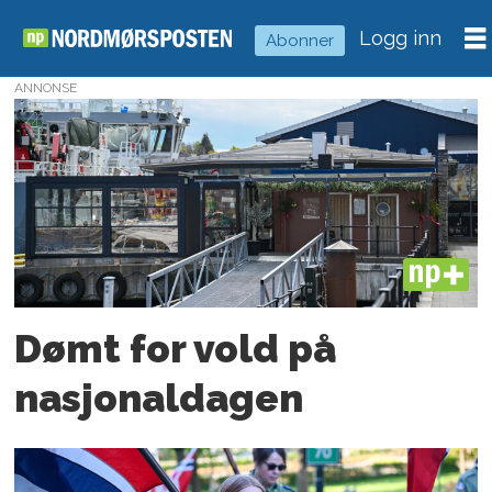
Logg inn
Abonner
ANNONSE
Tag:
17
mai
PLUS
Dømt for vold på
nasjonal­dagen