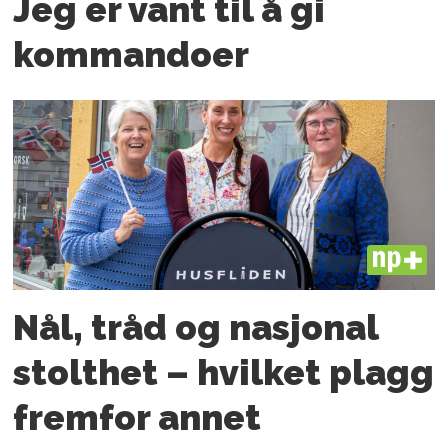
Jeg er vant til å gi
kommandoer
PLUS
Nål, tråd og nasjonal
stolthet – hvilket plagg
fremfor annet