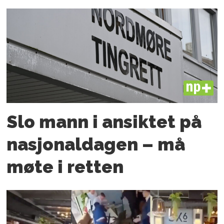
PLUS
Slo mann i ansiktet på
nasjonaldagen – må
møte i retten