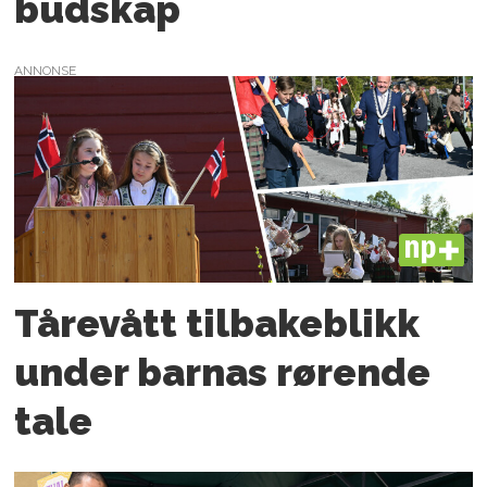
budskap
ANNONSE
PLUS
Tårevått tilbakeblikk
under barnas rørende
tale