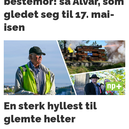
bestemor! sa Alvar, som
gledet seg til 17. mai-
isen
PLUS
En sterk hyllest til
glemte helter