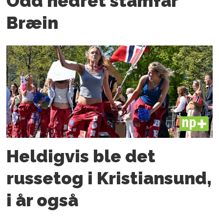
Odd hedret stamfar
Bræin
PLUS
Heldigvis ble det
russetog i Kristiansund,
i år også