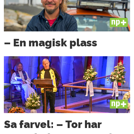
PLUS
– En magisk plass
PLUS
Sa farvel: – Tor har