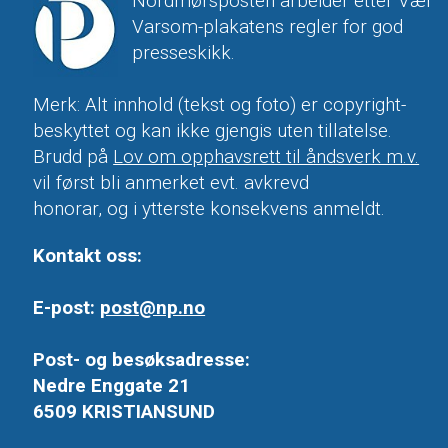
Nordmørsposten arbeider etter Vær
Varsom-plakatens regler for god
presseskikk.
Merk: Alt innhold (tekst og foto) er copyright-
beskyttet og kan ikke gjengis uten tillatelse.
Brudd på
Lov om opphavsrett til åndsverk m.v.
vil først bli anmerket evt. avkrevd
honorar, og i ytterste konsekvens anmeldt.
Kontakt oss:
E-post:
post@np.no
Post- og besøksadresse:
Nedre Enggate 21
6509 KRISTIANSUND