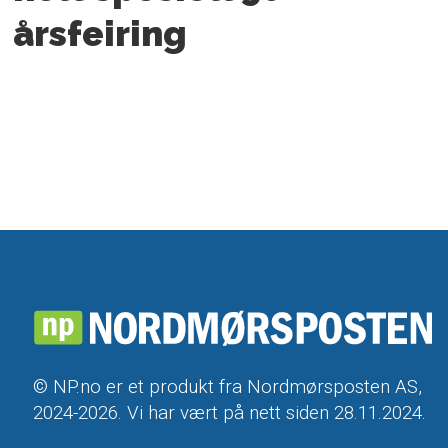
årsfeiring
© NP.no er et produkt fra Nordmørsposten AS,
2024-2026. Vi har vært på nett siden 28.11.2024.