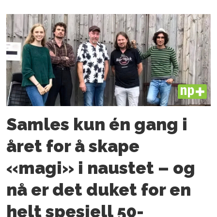
PLUS
Samles kun én gang i
året for å skape
«magi» i naustet – og
nå er det duket for en
helt spesiell 50-