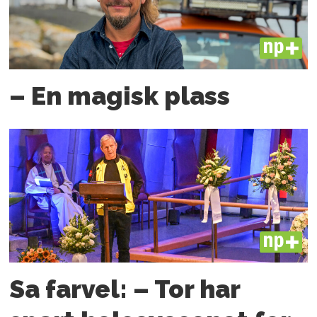
PLUS
– En magisk plass
PLUS
Sa farvel: – Tor har