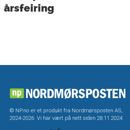
årsfeiring
© NP.no er et produkt fra Nordmørsposten AS,
2024-2026. Vi har vært på nett siden 28.11.2024.