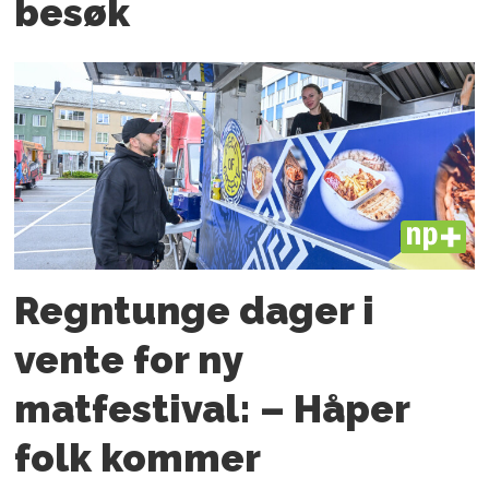
besøk
PLUS
Regntunge dager i
vente for ny
matfestival: – Håper
folk kommer