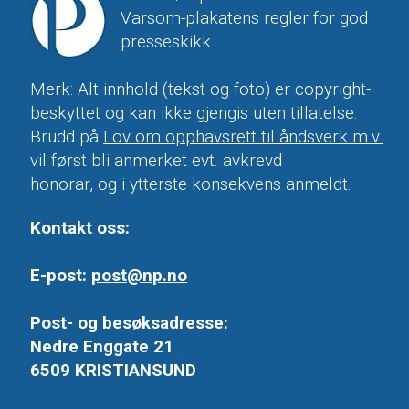
Varsom-plakatens regler for god
presseskikk.
Merk: Alt innhold (tekst og foto) er copyright-
beskyttet og kan ikke gjengis uten tillatelse.
Brudd på
Lov om opphavsrett til åndsverk m.v.
vil først bli anmerket evt. avkrevd
honorar, og i ytterste konsekvens anmeldt.
Kontakt oss:
E-post:
post@np.no
Post- og besøksadresse:
Nedre Enggate 21
6509 KRISTIANSUND