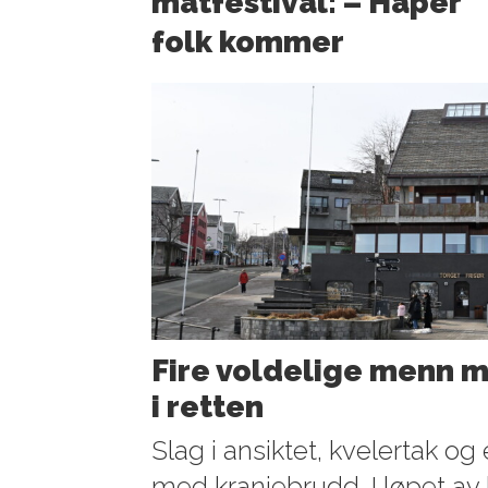
matfestival: – Håper
folk kommer
Fire voldelige menn m
i retten
Slag i ansiktet, kvelertak og
med kraniebrudd. I løpet av ko