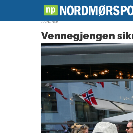
ANNONSE
Vennegjengen sik