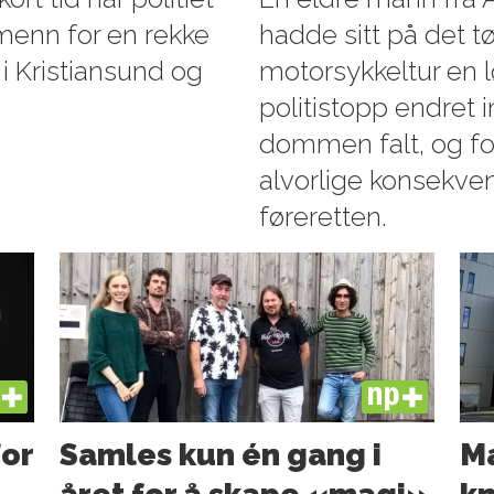
e menn for en rekke
hadde sitt på det tø
i Kristiansund og
motorsykkeltur en l
politistopp endret i
dommen falt, og f
alvorlige konsekve
føreretten.
US
PLUS
for
Samles kun én gang i
Ma