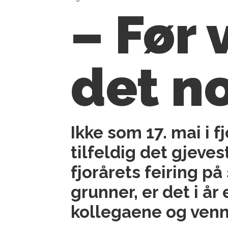
– Før 
det n
Ikke som 17. mai i 
tilfeldig det gjev
fjorårets feiring p
grunner, er det i år
kollegaene og ven