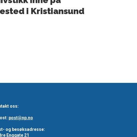
ivstikk inne på
ested i Kristiansund
takt oss:
ost:
post@np.no
t- og besøksadresse:
re Enggate 21