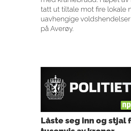
tatt ut tiltale mot fire lokal
uavhengige voldshendelser 
på Averøy.
PL
Låste seg inn og stjal 