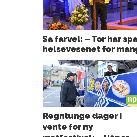
Sa farvel: – Tor har sp
helsevesenet for man
PL
Regntunge dager i
vente for ny