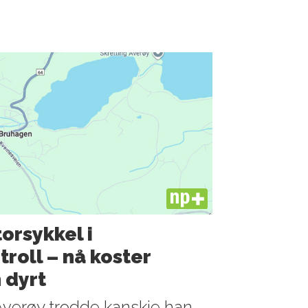
PLUS
orsykkel i
roll – nå koster
 dyrt
Averøy trodde kanskje han