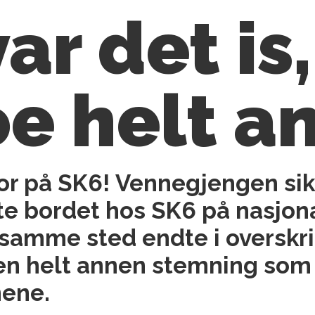
var det is
oe helt a
fjor på SK6! Vennegjengen sik
este bordet hos SK6 på nasjo
å samme sted endte i overskri
 en helt annen stemning som s
nene.