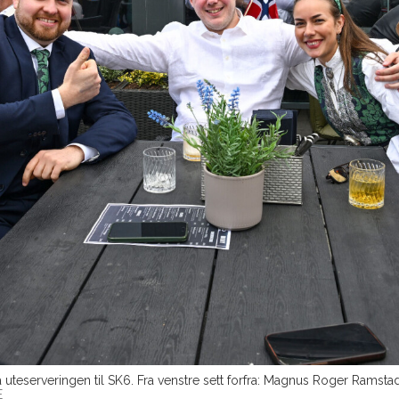
uteserveringen til SK6. Fra venstre sett forfra: Magnus Roger Ramstad
E