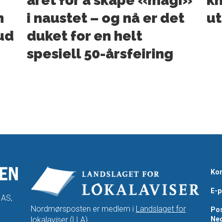
året for å skape «magi»
kn
n
i naustet – og nå er det
ut
bud
duket for en helt
spesiell 50-årsfeiring
Kon
E-p
 AS,
Nordmørsposten er medlem i
Landslaget for
Pos
lokalaviser
(LLA).
Ned