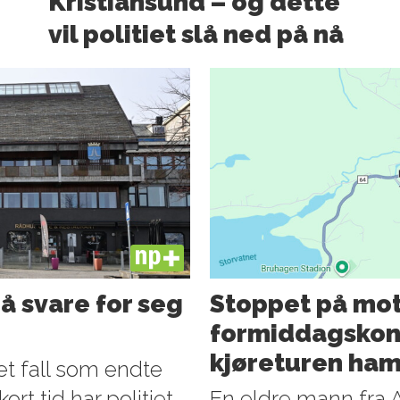
Kristiansund – og dette
vil politiet slå ned på nå
PLUS
å svare for seg
Stoppet på mot
formiddagskont
kjøreturen ham
 et fall som endte
rt tid har politiet
En eldre mann fra 