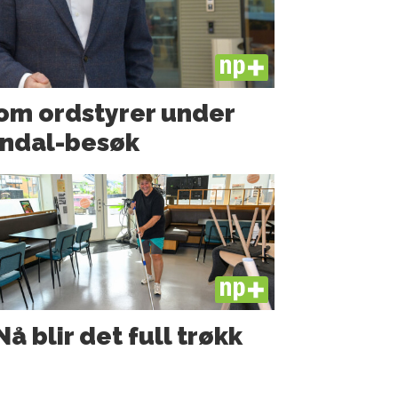
PLUS
som ordstyrer under
ndal-besøk
PLUS
Nå blir det full trøkk