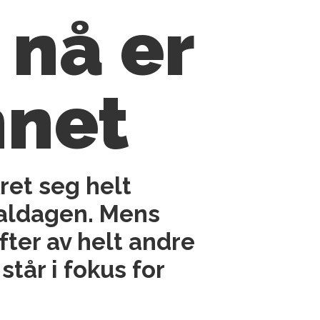
, nå er
nnet
ret seg helt
naldagen. Mens
fter av helt andre
tår i fokus for