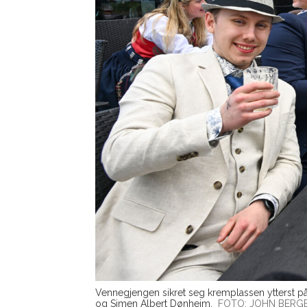
Vennegjengen sikret seg kremplassen ytterst på 
og Simen Albert Dønheim.
FOTO: JOHN BERG