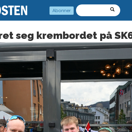
Abonner
Søk
ret seg krembordet på SK6