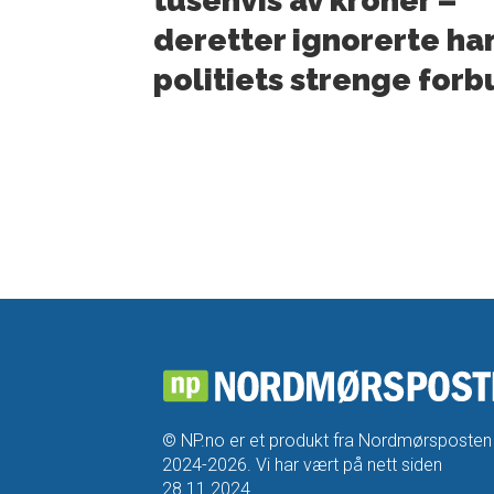
tusenvis av kroner –
deretter ignorerte ha
politiets strenge for
© NP.no er et produkt fra Nordmørsposten
2024-2026. Vi har vært på nett siden
28.11.2024.