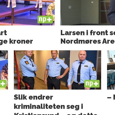
PLUS
art
Larsen i front 
ge kroner
Nordmøres Are
US
PLUS
Slik endrer
– 
kriminaliteten seg i