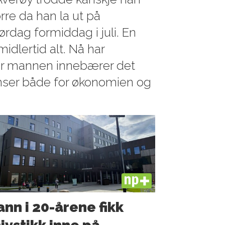
rre da han la ut på
ørdag formiddag i juli. En
midlertid alt. Nå har
or mannen innebærer det
nser både for økonomien og
PLUS
nn i 20-årene fikk