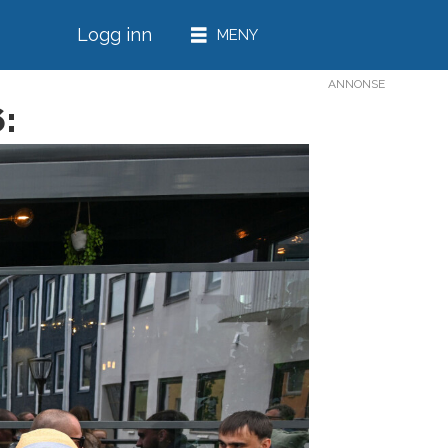
Logg inn
ANNONSE
: