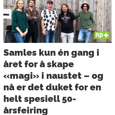
PLUS
Samles kun én gang i
året for å skape
«magi» i naustet – og
nå er det duket for en
helt spesiell 50-
årsfeiring