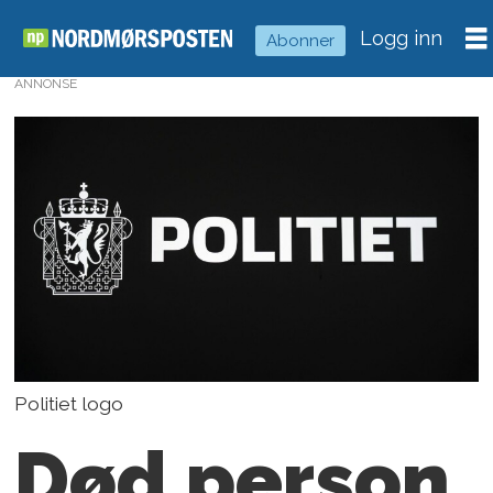
Logg inn
Abonner
ANNONSE
Politiet logo
Død person