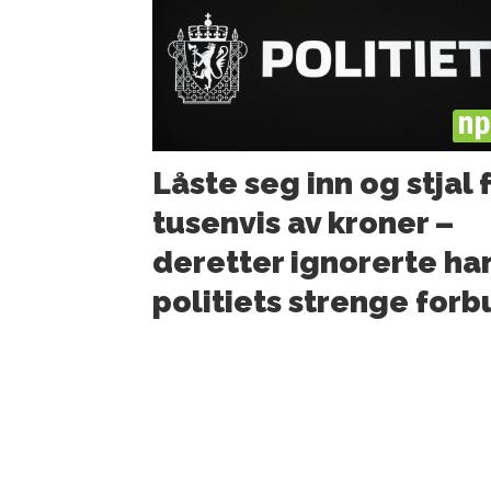
PL
Låste seg inn og stjal 
tusenvis av kroner –
deretter ignorerte ha
politiets strenge for