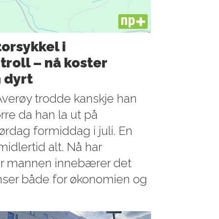
PLUS
orsykkel i
roll – nå koster
 dyrt
Averøy trodde kanskje han
rre da han la ut på
ørdag formiddag i juli. En
midlertid alt. Nå har
or mannen innebærer det
nser både for økonomien og