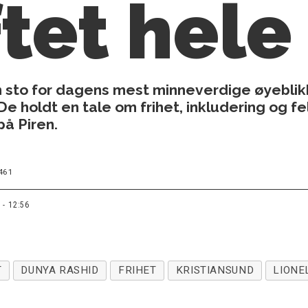
ftet hele
n sto for dagens mest minneverdige øyeblikk
De holdt en tale om frihet, inkludering og f
på Piren.
461
 - 12:56
T
DUNYA RASHID
FRIHET
KRISTIANSUND
LIONE