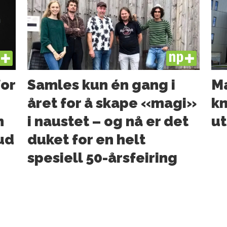
US
PLUS
for
Samles kun én gang i
Ma
året for å skape «magi»
kn
n
i naustet – og nå er det
ut
bud
duket for en helt
spesiell 50-årsfeiring