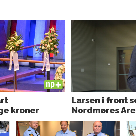
PLUS
art
Larsen i front 
ge kroner
Nordmøres Are