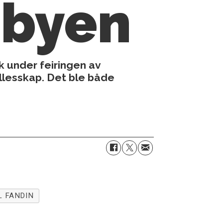
 byen
 under feiringen av
ellesskap. Det ble både
L FANDIN