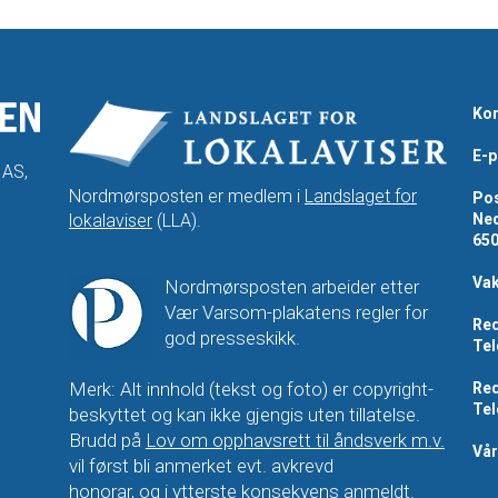
Kon
E-p
 AS,
Nordmørsposten er medlem i
Landslaget for
Pos
lokalaviser
(LLA).
Ned
65
Vak
Nordmørsposten arbeider etter
Vær Varsom-plakatens regler for
Red
god presseskikk.
Tel
Merk: Alt innhold (tekst og foto) er copyright-
Red
Tel
beskyttet og kan ikke gjengis uten tillatelse.
Brudd på
Lov om opphavsrett til åndsverk m.v.
Vå
vil først bli anmerket evt. avkrevd
honorar, og i ytterste konsekvens anmeldt.