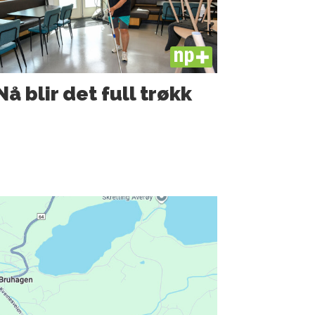
PLUS
Nå blir det full trøkk