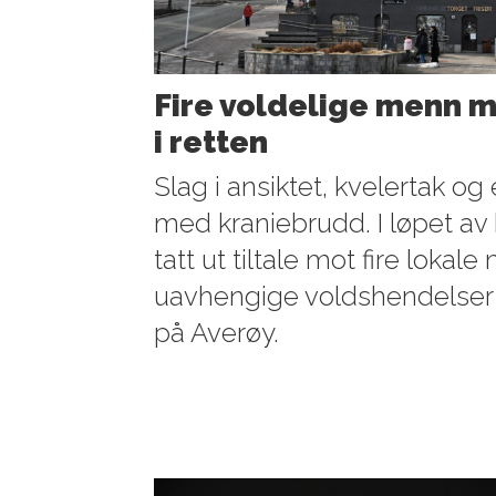
Fire voldelige menn m
i retten
Slag i ansiktet, kvelertak og
med kraniebrudd. I løpet av ko
tatt ut tiltale mot fire lokal
uavhengige voldshendelser 
på Averøy.