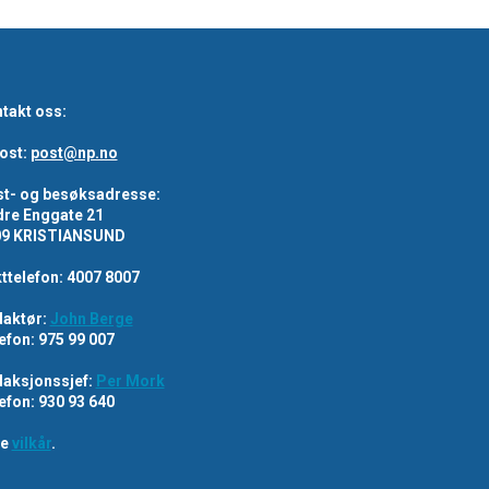
takt oss:
ost:
post@np.no
t- og besøksadresse:
re Enggate 21
09 KRISTIANSUND
ttelefon: 4007 8007
aktør:
John Berge
efon: 975 99 007
aksjonssjef:
Per Mork
efon: 930 93 640
re
vilkår
.