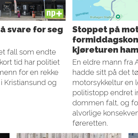
PLUS
å svare for seg
Stoppet på mot
formiddagskont
kjøreturen ham
 et fall som endte
rt tid har politiet
En eldre mann fra 
e menn for en rekke
hadde sitt på det tø
i Kristiansund og
motorsykkeltur en l
politistopp endret i
dommen falt, og f
alvorlige konsekve
føreretten.