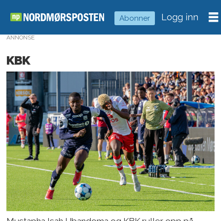
Logg inn
Abonner
ANNONSE
KBK
Mustapha Isah Ubandoma og KBK ruller opp på