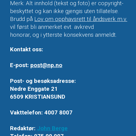
Merk: Alt innhold (tekst og foto) er copyright-
beskyttet og kan ikke gjengis uten tillatelse.
Brudd på
Lov om opphavsrett til åndsverk m.v.
vil først bli anmerket evt. avkrevd
honorar, og i ytterste konsekvens anmeldt.
Kontakt oss:
E-post:
post@np.no
Post- og besøksadresse:
Nedre Enggate 21
6509 KRISTIANSUND
Vakttelefon: 4007 8007
Redaktør:
John Berge