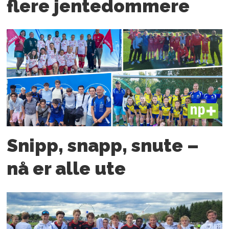
flere jente­­dommere
PLUS
Snipp, snapp, snute –
nå er alle ute