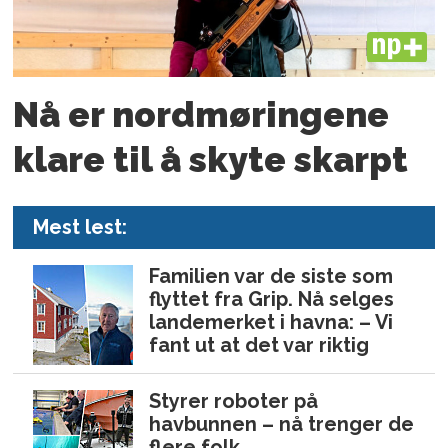
PLUS
Nå er nord­møringene
klare til å skyte skarpt
Mest lest:
Familien var de siste som
flyttet fra Grip. Nå selges
landemerket i havna: – Vi
fant ut at det var riktig
Styrer roboter på
havbunnen – nå trenger de
flere folk