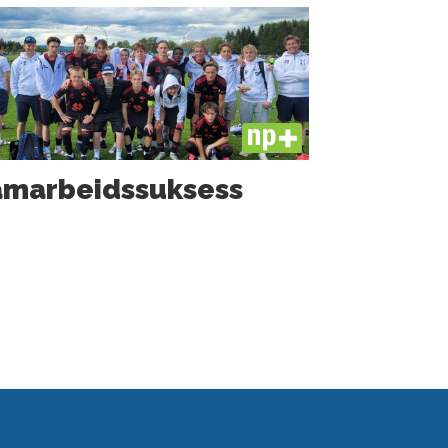
PLUS
marbeids­suksess