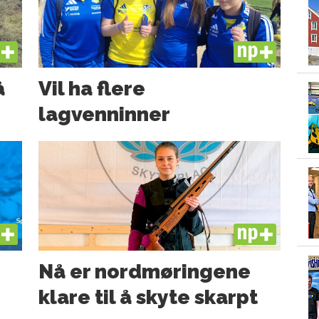
US
PLUS
å
Vil ha flere
lagvenninner
US
PLUS
Nå er nord­møringene
klare til å skyte skarpt