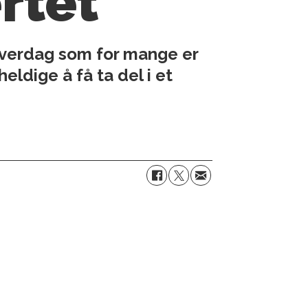
ertet
 hverdag som for mange er
eldige å få ta del i et