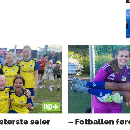
PLUS
største seier
– Fotballen fø