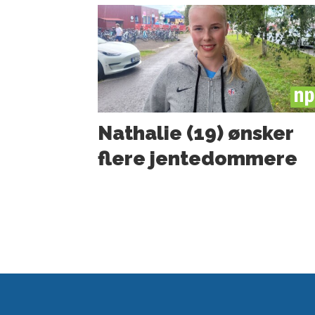
PL
Nathalie (19) ønsker
flere jente­­dommere