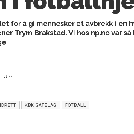
n i fotballhj
elet for å gi mennesker et avbrekk i en
ener Trym Brakstad. Vi hos np.no var så h
ge.
 - 09:44
IDRETT
KBK GATELAG
FOTBALL