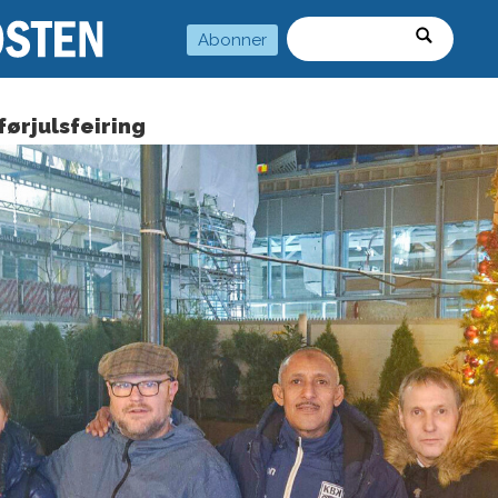
Abonner
Søk
førjulsfeiring