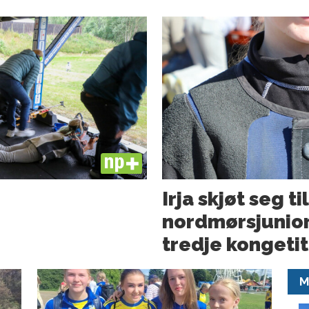
PLUS
Irja skjøt seg t
nordmørsjuniore
tredje kongetit
M