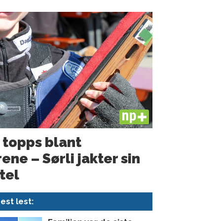
PLUS
il topps blant
ne – Sørli jakter sin
tel
est lest: