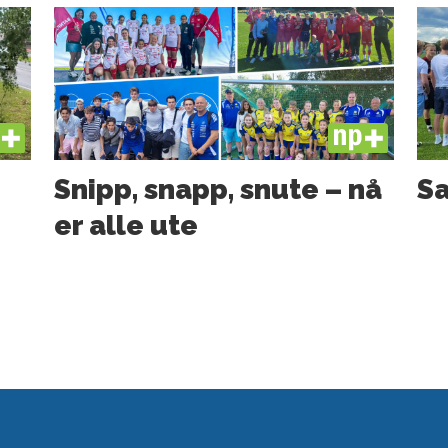
US
PLUS
Snipp, snapp, snute – nå
Sa
er alle ute