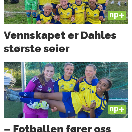
PLUS
Vennskapet er Dahles
største seier
PLUS
– Fotballen fører oss