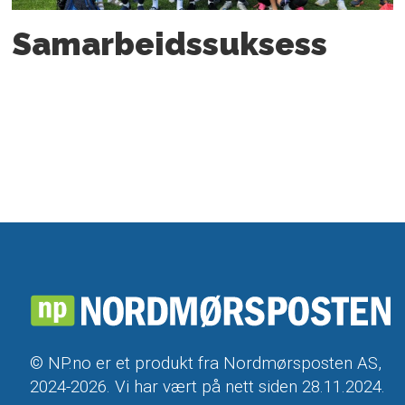
Samarbeids­suksess
© NP.no er et produkt fra Nordmørsposten AS,
2024-2026. Vi har vært på nett siden 28.11.2024.