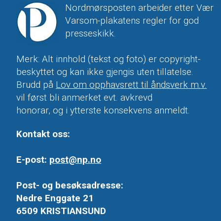
Nordmørsposten arbeider etter Vær
Varsom-plakatens regler for god
presseskikk.
Merk: Alt innhold (tekst og foto) er copyright-
beskyttet og kan ikke gjengis uten tillatelse.
Brudd på
Lov om opphavsrett til åndsverk m.v.
vil først bli anmerket evt. avkrevd
honorar, og i ytterste konsekvens anmeldt.
Kontakt oss:
E-post:
post@np.no
Post- og besøksadresse:
Nedre Enggate 21
6509 KRISTIANSUND