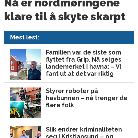
Nå er nord­møringene
klare til å skyte skarpt
Mest lest:
Familien var de siste som
flyttet fra Grip. Nå selges
landemerket i havna: – Vi
fant ut at det var riktig
Styrer roboter på
havbunnen – nå trenger de
flere folk
Slik endrer kriminaliteten
seg i Kristiansund – og