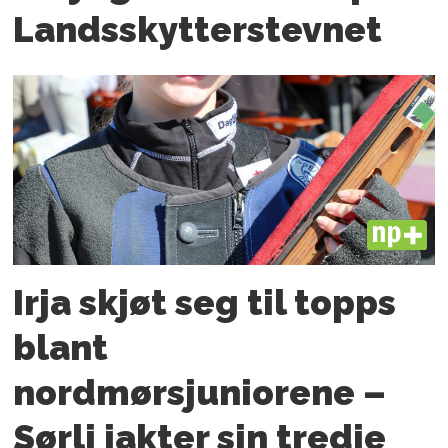
Landsskytterstevnet
PLUS
Irja skjøt seg til topps
blant
nordmørsjuniorene –
Sørli jakter sin tredje