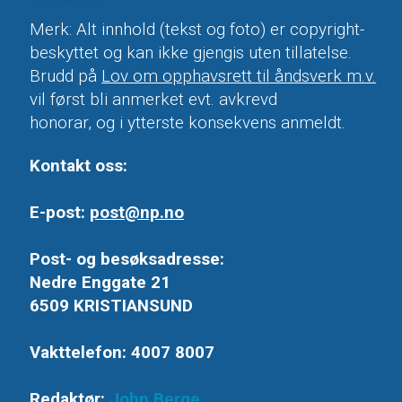
Merk: Alt innhold (tekst og foto) er copyright-
beskyttet og kan ikke gjengis uten tillatelse.
Brudd på
Lov om opphavsrett til åndsverk m.v.
vil først bli anmerket evt. avkrevd
honorar, og i ytterste konsekvens anmeldt.
Kontakt oss:
E-post:
post@np.no
Post- og besøksadresse:
Nedre Enggate 21
6509 KRISTIANSUND
Vakttelefon: 4007 8007
Redaktør:
John Berge