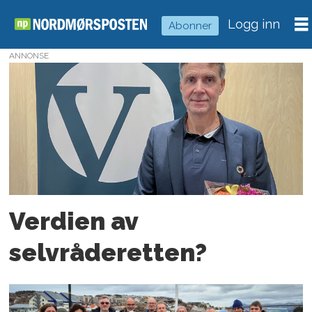
Logg inn
Abonner
ANNONSE
Tag:
usa
Verdien av
selvråderetten?