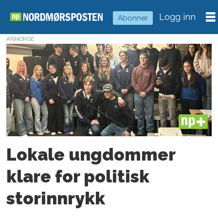
Logg inn
Abonner
ANNONSE
Tag:
ungdommens
fylkesting
PLUS
Lokale ungdommer
klare for politisk
storinnrykk