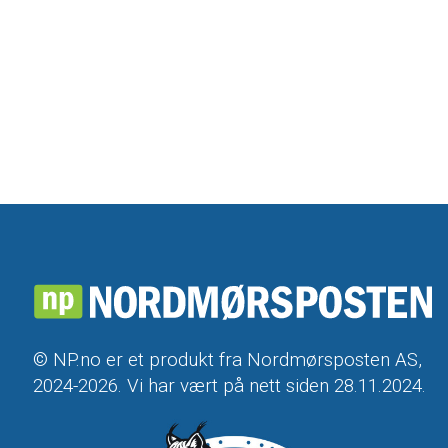
© NP.no er et produkt fra Nordmørsposten AS,
2024-2026. Vi har vært på nett siden 28.11.2024.