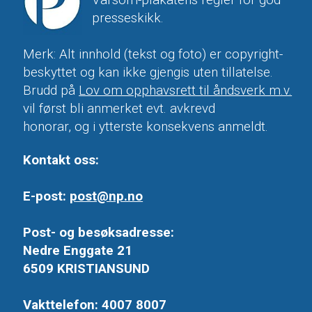
Varsom-plakatens regler for god
presseskikk.
Merk: Alt innhold (tekst og foto) er copyright-
beskyttet og kan ikke gjengis uten tillatelse.
Brudd på
Lov om opphavsrett til åndsverk m.v.
vil først bli anmerket evt. avkrevd
honorar, og i ytterste konsekvens anmeldt.
Kontakt oss:
E-post:
post@np.no
Post- og besøksadresse:
Nedre Enggate 21
6509 KRISTIANSUND
Vakttelefon: 4007 8007