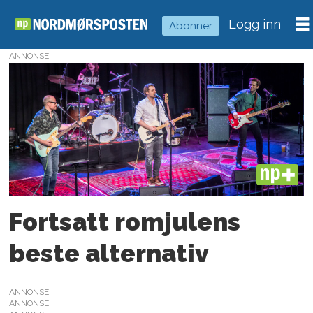
Logg inn
Abonner
ANNONSE
Tag:
thomas
ellingvaag
pedersen
PLUS
Fortsatt romjulens
beste alternativ
ANNONSE
ANNONSE