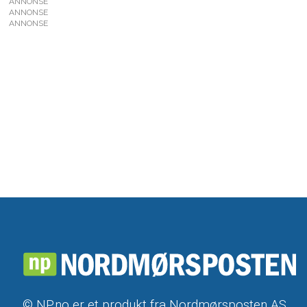
ANNONSE
ANNONSE
ANNONSE
© NP.no er et produkt fra Nordmørsposten AS,