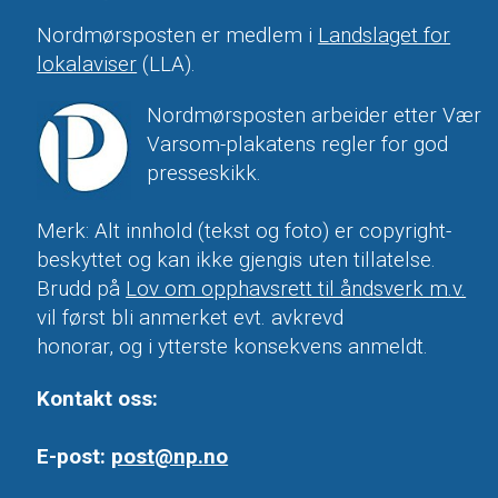
Nordmørsposten er medlem i
Landslaget for
lokalaviser
(LLA).
Nordmørsposten arbeider etter Vær
Varsom-plakatens regler for god
presseskikk.
Merk: Alt innhold (tekst og foto) er copyright-
beskyttet og kan ikke gjengis uten tillatelse.
Brudd på
Lov om opphavsrett til åndsverk m.v.
vil først bli anmerket evt. avkrevd
honorar, og i ytterste konsekvens anmeldt.
Kontakt oss:
E-post:
post@np.no