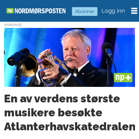
Logg inn
Abonner
ANNONSE
Tag:
stine
hole
ulla
PLUS
En av verdens største
musikere besøkte
Atlanterhavskatedralen