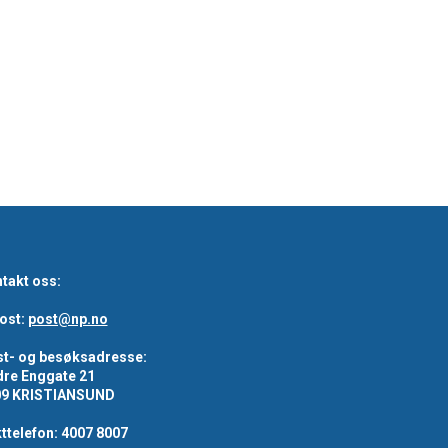
takt oss:
ost:
post@np.no
t- og besøksadresse:
re Enggate 21
09 KRISTIANSUND
ttelefon: 4007 8007