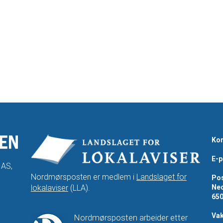
Kon
E-p
 AS,
Nordmørsposten er medlem i
Landslaget for
Pos
lokalaviser
(LLA).
Ned
65
Vak
Nordmørsposten arbeider etter