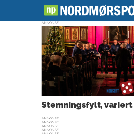
ANNONSE
Tag:
sigurd
haugen
Stemningsfylt, variert
ANNONSE
ANNONSE
ANNONSE
ANNONSE
ANNONSE