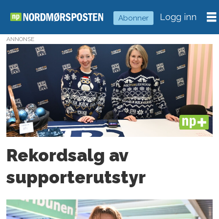
Logg inn
Abonner
ANNONSE
Tag:
sander
kilen
PLUS
Rekordsalg av
supporterutstyr