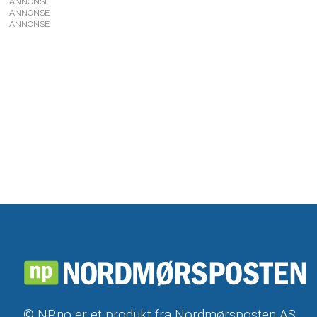
ANNONSE
ANNONSE
ANNONSE
© NP.no er et produkt fra Nordmørsposten AS,