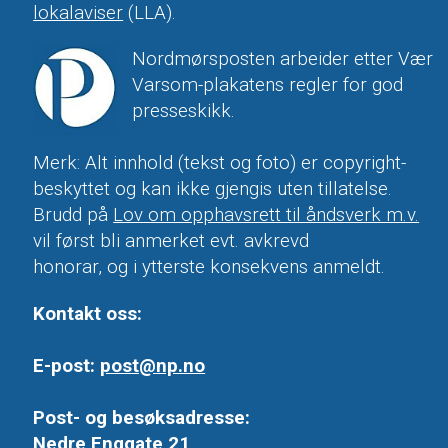
lokalaviser
(LLA).
Nordmørsposten arbeider etter Vær
Varsom-plakatens regler for god
presseskikk.
Merk: Alt innhold (tekst og foto) er copyright-
beskyttet og kan ikke gjengis uten tillatelse.
Brudd på
Lov om opphavsrett til åndsverk m.v.
vil først bli anmerket evt. avkrevd
honorar, og i ytterste konsekvens anmeldt.
Kontakt oss:
E-post:
post@np.no
Post- og besøksadresse:
Nedre Enggate 21