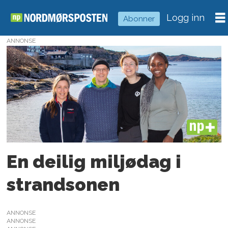
Logg inn
Abonner
ANNONSE
Tag:
reclaim-
prosjektet
PLUS
En deilig miljødag i
strandsonen
ANNONSE
ANNONSE